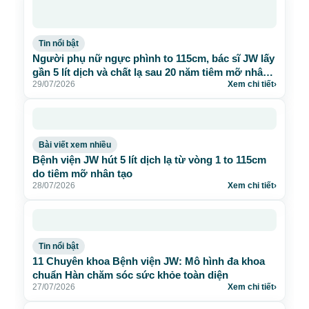
Tin nổi bật
Người phụ nữ ngực phình to 115cm, bác sĩ JW lấy
gần 5 lít dịch và chất lạ sau 20 năm tiêm mỡ nhân
29/07/2026
Xem chi tiết
›
tạo
Bài viết xem nhiều
Bệnh viện JW hút 5 lít dịch lạ từ vòng 1 to 115cm
do tiêm mỡ nhân tạo
28/07/2026
Xem chi tiết
›
Tin nổi bật
11 Chuyên khoa Bệnh viện JW: Mô hình đa khoa
chuẩn Hàn chăm sóc sức khỏe toàn diện
27/07/2026
Xem chi tiết
›