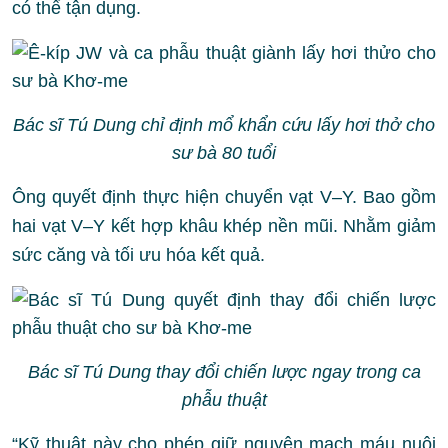
có thể tận dụng.
Bác sĩ Tú Dung chỉ định mổ khẩn cứu lấy hơi thở cho
sư bà 80 tuổi
Ông quyết định thực hiện chuyển vạt V–Y. Bao gồm
hai vạt V–Y kết hợp khâu khép nền mũi. Nhằm giảm
sức căng và tối ưu hóa kết quả.
Bác sĩ Tú Dung thay đổi chiến lược ngay trong ca
phẫu thuật
“Kỹ thuật này cho phép giữ nguyên mạch máu nuôi