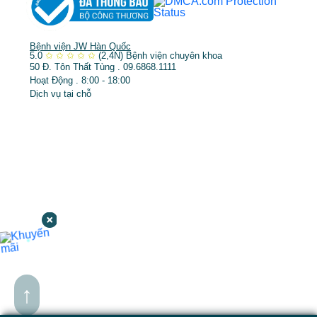
Bệnh viện JW Hàn Quốc
5.0
✩
✩
✩
✩
✩
(2,4N)
Bệnh viện chuyên khoa
50 Đ. Tôn Thất Tùng . 09.6868.1111
Hoạt Động . 8:00 - 18:00
Dịch vụ tại chỗ
↑