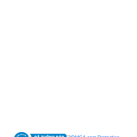
CÔNG TY TNHH BỆNH VIỆN JW HÀN QUỐC
50 Tôn Thất Tùng, Phường Bến Thành, TP.HCM
0968681111
-
0964845399
-
0936105764
cskh.benhvienjw@gmail.com
MST: 3602494834 do sở kế hoạch và đầu tư
TP.HCM cấp ngày 10/05/2011
DỊCH VỤ NỔI BẬT
➤
Phẫu thuật thẩm mỹ
➤
Răng hàm mặt
➤
Trẻ hóa & điều trị da