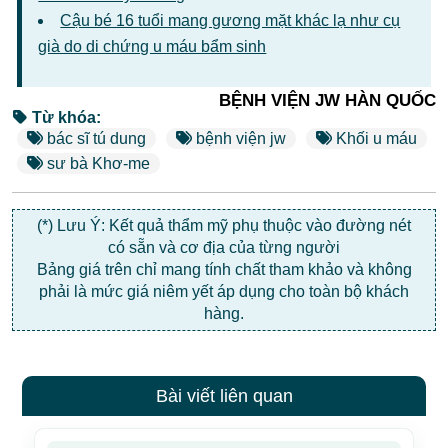
Cậu bé 16 tuổi mang gương mặt khác lạ như cụ
già do di chứng u máu bẩm sinh
BỆNH VIỆN JW HÀN QUỐC
Từ khóa:
bác sĩ tú dung
bệnh viện jw
Khối u máu
sư bà Khơ-me
(*) Lưu Ý: Kết quả thẩm mỹ phụ thuộc vào đường nét
có sẵn và cơ địa của từng người
Bảng giá trên chỉ mang tính chất tham khảo và không
phải là mức giá niêm yết áp dụng cho toàn bộ khách
hàng.
Bài viết liên quan