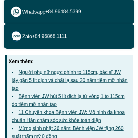
Whatsapp
+84.96484.5399
Zalo
+84.96868.1111
Xem thêm:
Người phụ nữ ngực phình to 115cm, bác sĩ JW
lấy gần 5 lít dịch và chất lạ sau 20 năm tiêm mỡ nhân
tạo
Bệnh viện JW hút 5 lít dịch lạ từ vòng 1 to 115cm
do tiêm mỡ nhân tạo
11 Chuyên khoa Bệnh viện JW: Mô hình đa khoa
chuẩn Hàn chăm sóc sức khỏe toàn diện
Mừng sinh nhật 26 năm: Bệnh viện JW tặng 260
suất thẩm mỹ 0 đồng