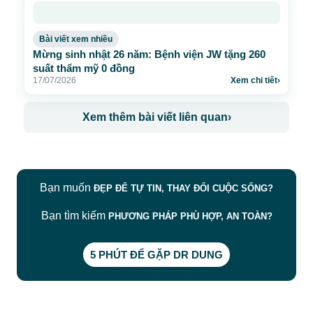
Bài viết xem nhiều
Mừng sinh nhật 26 năm: Bệnh viện JW tặng 260
suất thẩm mỹ 0 đồng
17/07/2026
Xem chi tiết
›
Xem thêm bài viết liên quan
›
Bạn muốn
ĐẸP ĐỂ TỰ TIN, THAY ĐỔI CUỘC SỐNG?
Bạn tìm kiếm
PHƯƠNG PHÁP PHÙ HỢP, AN TOÀN?
5 PHÚT ĐỂ GẶP DR DUNG