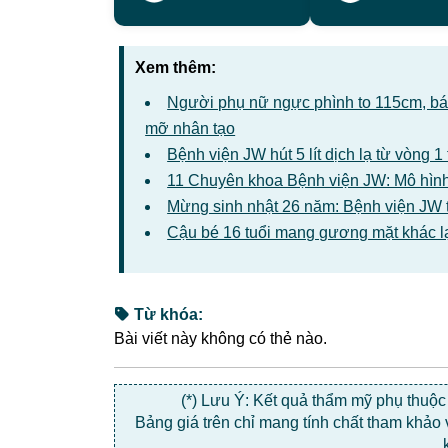
Xem thêm:
Người phụ nữ ngực phình to 115cm, bác 
mỡ nhân tạo
Bệnh viện JW hút 5 lít dịch lạ từ vòng 
11 Chuyên khoa Bệnh viện JW: Mô hình
Mừng sinh nhật 26 năm: Bệnh viện JW 
Cậu bé 16 tuổi mang gương mặt khác l
Từ khóa:
Bài viết này không có thẻ nào.
(*) Lưu Ý: Kết quả thẩm mỹ phụ thuộ
Bảng giá trên chỉ mang tính chất tham khảo