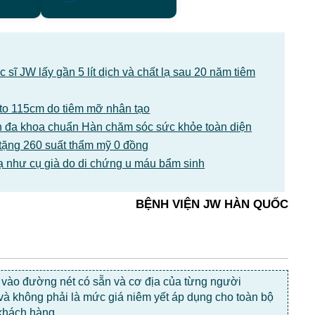
sĩ JW lấy gần 5 lít dịch và chất lạ sau 20 năm tiêm
1 to 115cm do tiêm mỡ nhân tạo
 đa khoa chuẩn Hàn chăm sóc sức khỏe toàn diện
tặng 260 suất thẩm mỹ 0 đồng
ạ như cụ già do di chứng u máu bẩm sinh
BỆNH VIỆN JW HÀN QUỐC
c vào đường nét có sẵn và cơ địa của từng người
 và không phải là mức giá niêm yết áp dụng cho toàn bộ
khách hàng.