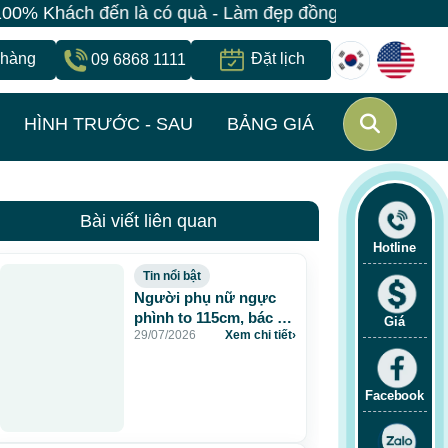
 là có quà - Làm đẹp đồng giá chỉ 499K - Đăng ký giữ 
 hàng
Đặt lịch
09 6868 1111
HÌNH TRƯỚC - SAU
BẢNG GIÁ
Bài viết liên quan
Hotline
Tin nổi bật
Người phụ nữ ngực
phình to 115cm, bác sĩ
Giá
29/07/2026
Xem chi tiết
›
JW lấy gần 5 lít dịch và
chất lạ sau 20 năm
tiêm mỡ nhân tạo
Facebook