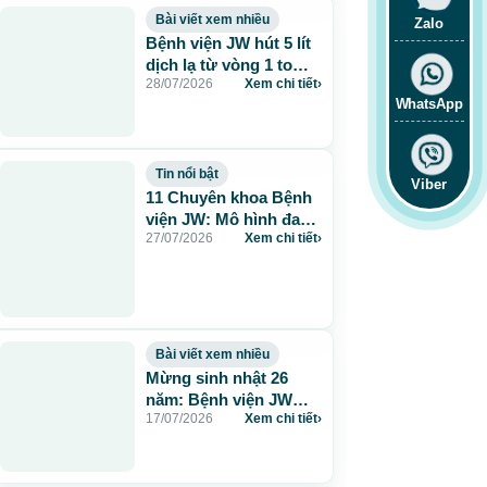
Bài viết xem nhiều
Zalo
Bệnh viện JW hút 5 lít
dịch lạ từ vòng 1 to
28/07/2026
Xem chi tiết
›
115cm do tiêm mỡ
WhatsApp
nhân tạo
Tin nổi bật
Viber
11 Chuyên khoa Bệnh
viện JW: Mô hình đa
27/07/2026
Xem chi tiết
›
khoa chuẩn Hàn chăm
sóc sức khỏe toàn
diện
Bài viết xem nhiều
Mừng sinh nhật 26
năm: Bệnh viện JW
17/07/2026
Xem chi tiết
›
tặng 260 suất thẩm mỹ
0 đồng