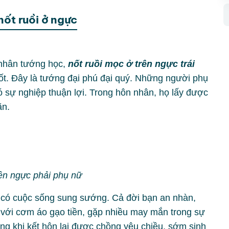
nốt ruồi ở ngực
nhân tướng học,
nốt ruồi mọc ở trên ngực trái
t. Đây là tướng đại phú đại quý. Những người phụ
 sự nghiệp thuận lợi. Trong hôn nhân, họ lấy được
ãn.
rên ngực phải phụ nữ
i có cuộc sống sung sướng. Cả đời bạn an nhàn,
ặt với cơm áo gạo tiền, gặp nhiều may mắn trong sự
ưng khi kết hôn lại được chồng yêu chiều, sớm sinh