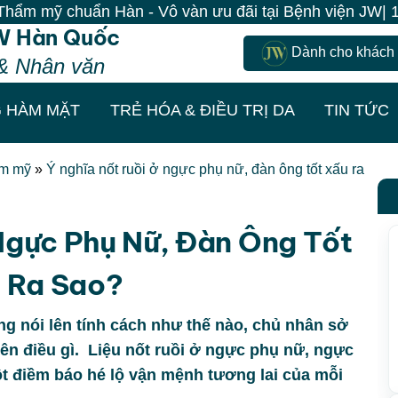
 Hàn - Vô vàn ưu đãi tại Bệnh viện JW| 100% Khách đến
W Hàn Quốc
Dành cho khách
& Nhân văn
 HÀM MẶT
TRẺ HÓA & ĐIỀU TRỊ DA
TIN TỨC
ẩm mỹ
»
Ý nghĩa nốt ruồi ở ngực phụ nữ, đàn ông tốt xấu ra
Ngực Phụ Nữ, Đàn Ông Tốt
 Ra Sao?
ng nói lên tính cách như thế nào, chủ nhân sở
 lên điều gì. Liệu nốt ruồi ở ngực phụ nữ, ngực
một điềm báo hé lộ vận mệnh tương lai của mỗi