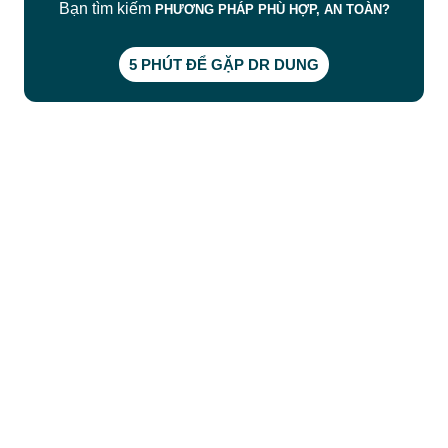
Bạn tìm kiếm
PHƯƠNG PHÁP PHÙ HỢP, AN TOÀN?
5 PHÚT ĐỂ GẶP DR DUNG
CÔNG TY TNHH BỆNH VIỆN JW HÀN QUỐC
50 Tôn Thất Tùng, Phường Bến Thành, TP.HCM
0968681111
-
0964845399
-
0936105764
cskh.benhvienjw@gmail.com
MST: 3602494834 do sở kế hoạch và đầu tư
TP.HCM cấp ngày 10/05/2011
DỊCH VỤ NỔI BẬT