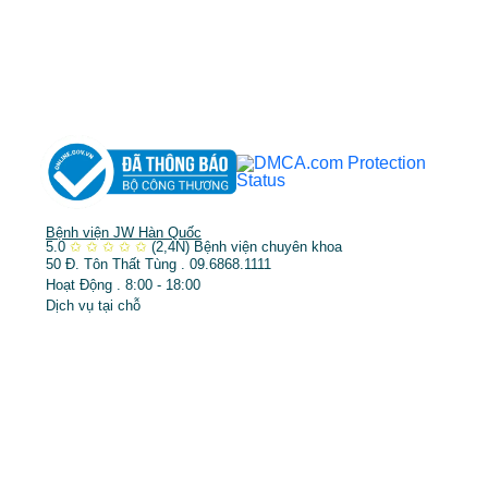
➤
Phẫu thuật thẩm mỹ
➤
Răng hàm mặt
➤
Trẻ hóa & điều trị da
Bệnh viện JW Hàn Quốc
5.0
✩
✩
✩
✩
✩
(2,4N)
Bệnh viện chuyên khoa
50 Đ. Tôn Thất Tùng . 09.6868.1111
Hoạt Động . 8:00 - 18:00
Dịch vụ tại chỗ