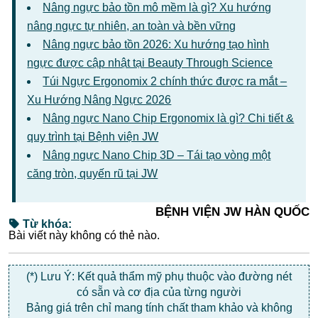
Nâng ngực bảo tồn mô mềm là gì? Xu hướng
nâng ngực tự nhiên, an toàn và bền vững
Nâng ngực bảo tồn 2026: Xu hướng tạo hình
ngực được cập nhật tại Beauty Through Science
Túi Ngực Ergonomix 2 chính thức được ra mắt –
Xu Hướng Nâng Ngực 2026
Nâng ngực Nano Chip Ergonomix là gì? Chi tiết &
quy trình tại Bệnh viện JW
Nâng ngực Nano Chip 3D – Tái tạo vòng một
căng tròn, quyến rũ tại JW
BỆNH VIỆN JW HÀN QUỐC
Từ khóa:
Bài viết này không có thẻ nào.
(*) Lưu Ý: Kết quả thẩm mỹ phụ thuộc vào đường nét
có sẵn và cơ địa của từng người
Bảng giá trên chỉ mang tính chất tham khảo và không