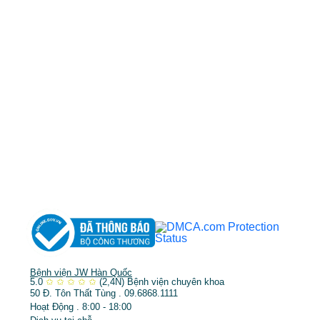
0968681111
-
0964845399
-
0936105764
cskh.benhvienjw@gmail.com
MST: 3602494834 do sở kế hoạch và đầu tư
TP.HCM cấp ngày 10/05/2011
DỊCH VỤ NỔI BẬT
➤
Phẫu thuật thẩm mỹ
➤
Răng hàm mặt
➤
Trẻ hóa & điều trị da
Bệnh viện JW Hàn Quốc
5.0
✩
✩
✩
✩
✩
(2,4N)
Bệnh viện chuyên khoa
50 Đ. Tôn Thất Tùng . 09.6868.1111
Hoạt Động . 8:00 - 18:00