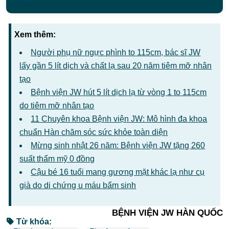
Xem thêm:
Người phụ nữ ngực phình to 115cm, bác sĩ JW
lấy gần 5 lít dịch và chất lạ sau 20 năm tiêm mỡ nhân
tạo
Bệnh viện JW hút 5 lít dịch lạ từ vòng 1 to 115cm
do tiêm mỡ nhân tạo
11 Chuyên khoa Bệnh viện JW: Mô hình đa khoa
chuẩn Hàn chăm sóc sức khỏe toàn diện
Mừng sinh nhật 26 năm: Bệnh viện JW tặng 260
suất thẩm mỹ 0 đồng
Cậu bé 16 tuổi mang gương mặt khác lạ như cụ
già do di chứng u máu bẩm sinh
BỆNH VIỆN JW HÀN QUỐC
Từ khóa: