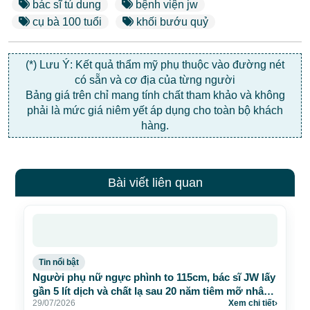
bác sĩ tú dung
bệnh viện jw
cụ bà 100 tuổi
khối bướu quỷ
(*) Lưu Ý: Kết quả thẩm mỹ phụ thuộc vào đường nét
có sẵn và cơ địa của từng người
Bảng giá trên chỉ mang tính chất tham khảo và không
phải là mức giá niêm yết áp dụng cho toàn bộ khách
hàng.
Bài viết liên quan
Tin nổi bật
Người phụ nữ ngực phình to 115cm, bác sĩ JW lấy
gần 5 lít dịch và chất lạ sau 20 năm tiêm mỡ nhân
29/07/2026
Xem chi tiết
›
tạo