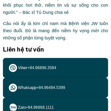
khôi phục hơi thở, niềm tin và sự sống cho con
người.” – Bác sĩ Tú Dung chia sẻ
Câu nói ấy là kim chỉ nam mà Bệnh viện JW luôn
theo đuổi. Đó là mang đến niềm hy vọng mới cho
những số phận từng tuyệt vọng.
Liên hệ tư vấn
Viber
+84.96896.3584
Whatsapp
+84.96484.5399
Zalo
+84.96868.1111