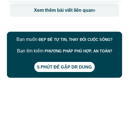
Xem thêm bài viết liên quan
›
Bạn muốn
ĐẸP ĐỂ TỰ TIN, THAY ĐỔI CUỘC SỐNG?
Bạn tìm kiếm
PHƯƠNG PHÁP PHÙ HỢP, AN TOÀN?
5 PHÚT ĐỂ GẶP DR DUNG
CÔNG TY TNHH BỆNH VIỆN JW HÀN QUỐC
50 Tôn Thất Tùng, Phường Bến Thành, TP.HCM