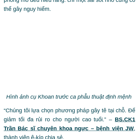
phòng mổ đều hiểu rằng: chỉ một sai sót nhỏ cũng có
thể gây nguy hiểm.
Hình ảnh cụ Khoan trước ca phẫu thuật định mệnh
“Chúng tôi lựa chọn phương pháp gây tê tại chỗ. Để
giảm tối đa rủi ro cho người cao tuổi.” –
BS.CK1
Trần Bác sĩ chuyên khoa ngực – bệnh viện JW
,
thành viên ê-kíp chia sẻ.