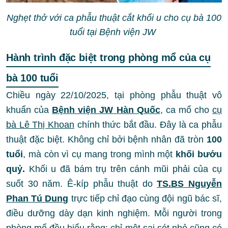
Nghẹt thở với ca phẫu thuật cắt khối u cho cụ bà 100
tuổi tại Bệnh viện JW
Hành trình đặc biệt trong phòng mổ của cụ
bà 100 tuổi
Chiều ngày 22/10/2025, tại phòng phẫu thuật vô
khuẩn của
Bệnh viện JW Hàn Quốc
, ca mổ cho
cụ
bà Lê Thị Khoan
chính thức bắt đầu. Đây là ca phẫu
thuật đặc biệt. Không chỉ bởi bệnh nhân đã tròn
100
tuổi
, mà còn vì cụ mang trong mình một
khối bướu
quỷ.
Khối u
đã bám trụ trên cánh mũi phải của cụ
suốt 30 năm. Ê-kíp phẫu thuật do
TS.BS Nguyễn
Phan Tú Dung
trực tiếp chỉ đạo cùng đội ngũ bác sĩ,
điều dưỡng dày dạn kinh nghiệm. Mỗi người trong