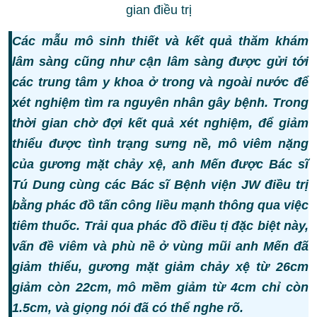
gian điều trị
Các mẫu mô sinh thiết và kết quả thăm khám
lâm sàng cũng như cận lâm sàng được gửi tới
các trung tâm y khoa ở trong và ngoài nước để
xét nghiệm tìm ra nguyên nhân gây bệnh. Trong
thời gian chờ đợi kết quả xét nghiệm, để giảm
thiểu được tình trạng sưng nề, mô viêm nặng
của gương mặt chảy xệ, anh Mến được Bác sĩ
Tú Dung cùng các Bác sĩ Bệnh viện JW điều trị
bằng phác đồ tấn công liều mạnh thông qua việc
tiêm thuốc. Trải qua phác đồ điều tị đặc biệt này,
vấn đề viêm và phù nề ở vùng mũi anh Mến đã
giảm thiểu, gương mặt giảm chảy xệ từ 26cm
giảm còn 22cm, mô mềm giảm từ 4cm chỉ còn
1.5cm, và giọng nói đã có thể nghe rõ.