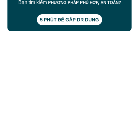
Bạn tìm kiếm
PHƯƠNG PHÁP PHÙ HỢP, AN TOÀN?
5 PHÚT ĐỂ GẶP DR DUNG
CÔNG TY TNHH BỆNH VIỆN JW HÀN QUỐC
50 Tôn Thất Tùng, Phường Bến Thành, TP.HCM
0968681111
-
0964845399
-
0936105764
cskh.benhvienjw@gmail.com
MST: 3602494834 do sở kế hoạch và đầu tư
TP.HCM cấp ngày 10/05/2011
DỊCH VỤ NỔI BẬT