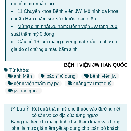
do tiêm mỡ nhân tạo
11 Chuyên khoa Bệnh viện JW: Mô hình đa khoa
chuẩn Hàn chăm sóc sức khỏe toàn diện
Mừng sinh nhật 26 năm: Bệnh viện JW tặng 260
suất thẩm mỹ 0 đồng
Cậu bé 16 tuổi mang gương mặt khác lạ như cụ
già do di chứng u máu bẩm sinh
BỆNH VIỆN JW HÀN QUỐC
Từ khóa:
anh Mến
bác sĩ tú dung
bệnh viện jw
bệnh viện thẩm mỹ jw
chàng trai mặt quỷ
jw hàn quốc
(*) Lưu Ý: Kết quả thẩm mỹ phụ thuộc vào đường nét
có sẵn và cơ địa của từng người
Bảng giá trên chỉ mang tính chất tham khảo và không
phải là mức giá niêm yết áp dụng cho toàn bộ khách