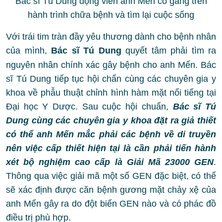
Bác sĩ Tú Dung động viên anh Mến cố gắng trên
hành trình chữa bệnh và tìm lại cuộc sống
Với trái tim tràn đầy yêu thương dành cho bệnh nhân
của mình,
Bác sĩ Tú Dung
quyết tâm phải tìm ra
nguyên nhân chính xác gây bệnh cho anh Mến. Bác
sĩ Tú Dung tiếp tục hội chẩn cùng các chuyên gia y
khoa về phẫu thuật chỉnh hình hàm mặt nổi tiếng tại
Đại học Y Dược. Sau cuộc hội chuẩn,
Bác sĩ Tú
Dung cùng các chuyên gia y khoa đặt ra giả thiết
có thể anh Mến mắc phải các bệnh về di truyền
nên việc cấp thiết hiện tại là cần phải tiến hành
xét bộ nghiệm cao cấp là Giải Mã 23000 GEN
.
Thông qua việc giải mã một số GEN đặc biệt, có thể
sẽ xác định được căn bệnh gương mặt chảy xệ của
anh Mến gây ra do đột biến GEN nào và có phác đồ
điều trị phù hợp.