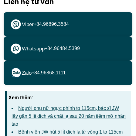
Liên hệ tư vấn
Viber
+84.96896.3584
Whatsapp
+84.96484.5399
Zalo
+84.96868.1111
Xem thêm:
Người phụ nữ ngực phình to 115cm, bác sĩ JW
lấy gần 5 lít dịch và chất lạ sau 20 năm tiêm mỡ nhân
tạo
Bệnh viện JW hút 5 lít dịch lạ từ vòng 1 to 115cm