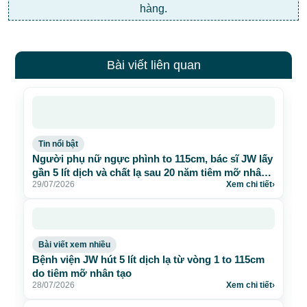
hàng.
Bài viết liên quan
Tin nổi bật
Người phụ nữ ngực phình to 115cm, bác sĩ JW lấy
gần 5 lít dịch và chất lạ sau 20 năm tiêm mỡ nhân
29/07/2026
Xem chi tiết
›
tạo
Bài viết xem nhiều
Bệnh viện JW hút 5 lít dịch lạ từ vòng 1 to 115cm
do tiêm mỡ nhân tạo
28/07/2026
Xem chi tiết
›