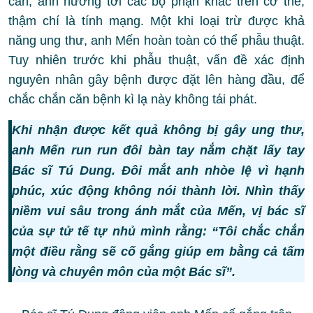
căn, ảnh hưởng tới các bộ phận khác trên cơ thể,
thậm chí là tính mạng. Một khi loại trừ được khả
năng ung thư, anh Mến hoàn toàn có thể phẫu thuật.
Tuy nhiên trước khi phẫu thuật, vấn đề xác định
nguyên nhân gây bệnh được đặt lên hàng đầu, để
chắc chắn căn bệnh kì lạ này không tái phát.
Khi nhận được kết quả không bị gây ung thư,
anh Mến run run đôi bàn tay nắm chặt lấy tay
Bác sĩ Tú Dung. Đôi mắt anh nhòe lệ vì hạnh
phúc, xúc động không nói thành lời. Nhìn thấy
niềm vui sâu trong ánh mắt của Mến, vị bác sĩ
của sự tử tế tự nhủ mình rằng: “Tôi chắc chắn
một điều rằng sẽ cố gắng giúp em bằng cả tấm
lòng và chuyên môn của một Bác sĩ”.