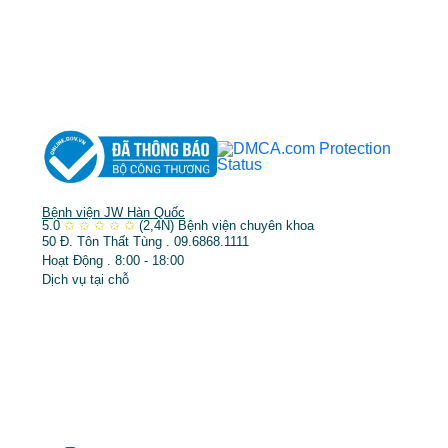
➤
Phẫu thuật thẩm mỹ
➤
Răng hàm mặt
➤
Trẻ hóa & điều trị da
Bệnh viện JW Hàn Quốc
5.0
✩
✩
✩
✩
✩
(2,4N)
Bệnh viện chuyên khoa
50 Đ. Tôn Thất Tùng . 09.6868.1111
Hoạt Động . 8:00 - 18:00
Dịch vụ tại chỗ