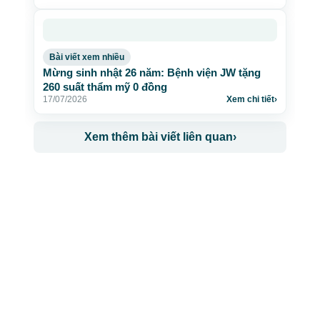
Bài viết xem nhiều
Mừng sinh nhật 26 năm: Bệnh viện JW tặng
260 suất thẩm mỹ 0 đồng
17/07/2026
Xem chi tiết
›
Xem thêm bài viết liên quan
›
CÔNG TY TNHH BỆNH VIỆN JW HÀN QUỐC
50 Tôn Thất Tùng, Phường Bến Thành, TP.HCM
0968681111
-
0964845399
-
0936105764
cskh.benhvienjw@gmail.com