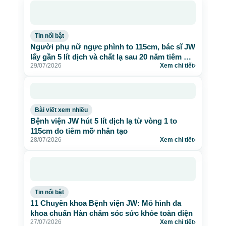
Tin nổi bật
Người phụ nữ ngực phình to 115cm, bác sĩ JW
lấy gần 5 lít dịch và chất lạ sau 20 năm tiêm mỡ
29/07/2026
Xem chi tiết
›
nhân tạo
Bài viết xem nhiều
Bệnh viện JW hút 5 lít dịch lạ từ vòng 1 to
115cm do tiêm mỡ nhân tạo
28/07/2026
Xem chi tiết
›
Tin nổi bật
11 Chuyên khoa Bệnh viện JW: Mô hình đa
khoa chuẩn Hàn chăm sóc sức khỏe toàn diện
27/07/2026
Xem chi tiết
›