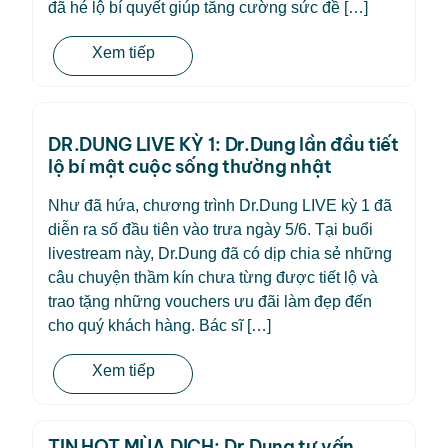
đã hé lộ bí quyết giúp tăng cường sức đề […]
Xem tiếp
DR.DUNG LIVE KỲ 1: Dr.Dung lần đầu tiết
lộ bí mật cuộc sống thường nhật
Như đã hứa, chương trình Dr.Dung LIVE kỳ 1 đã
diễn ra số đầu tiên vào trưa ngày 5/6. Tại buổi
livestream này, Dr.Dung đã có dịp chia sẻ những
câu chuyện thầm kín chưa từng được tiết lộ và
trao tặng những vouchers ưu đãi làm đẹp đến
cho quý khách hàng. Bác sĩ […]
Xem tiếp
TIN HOT MÙA DỊCH: Dr.Dung tư vấn