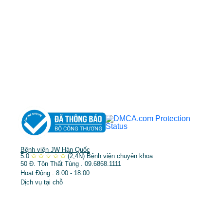
MST: 3602494834 do sở kế hoạch và đầu tư
TP.HCM cấp ngày 10/05/2011
DỊCH VỤ NỔI BẬT
➤
Phẫu thuật thẩm mỹ
➤
Răng hàm mặt
➤
Trẻ hóa & điều trị da
Bệnh viện JW Hàn Quốc
5.0
✩
✩
✩
✩
✩
(2,4N)
Bệnh viện chuyên khoa
50 Đ. Tôn Thất Tùng . 09.6868.1111
Hoạt Động . 8:00 - 18:00
Dịch vụ tại chỗ