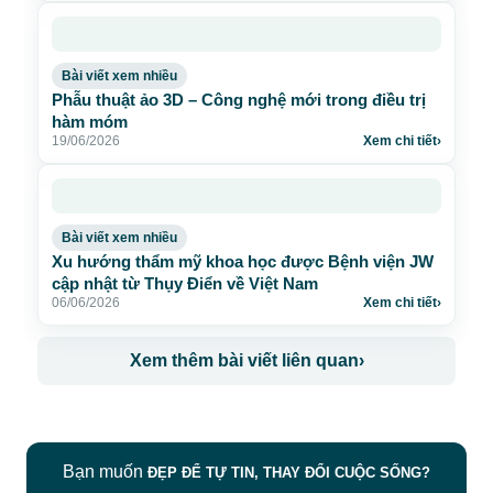
Bài viết xem nhiều
Phẫu thuật ảo 3D – Công nghệ mới trong điều trị
hàm móm
19/06/2026
Xem chi tiết
›
Bài viết xem nhiều
Xu hướng thẩm mỹ khoa học được Bệnh viện JW
cập nhật từ Thụy Điển về Việt Nam
06/06/2026
Xem chi tiết
›
Xem thêm bài viết liên quan
›
Bạn muốn
ĐẸP ĐỂ TỰ TIN, THAY ĐỔI CUỘC SỐNG?