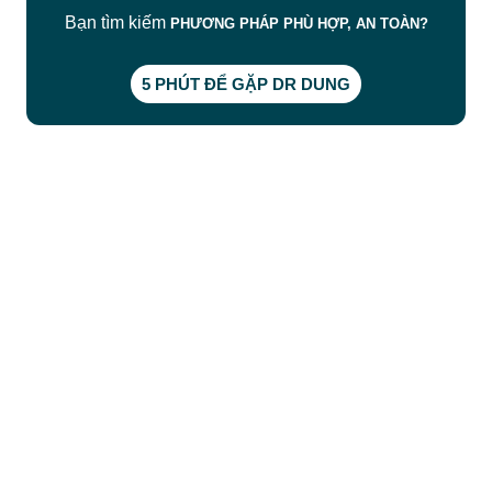
Bạn tìm kiếm
PHƯƠNG PHÁP PHÙ HỢP, AN TOÀN?
5 PHÚT ĐỂ GẶP DR DUNG
CÔNG TY TNHH BỆNH VIỆN JW HÀN QUỐC
50 Tôn Thất Tùng, Phường Bến Thành, TP.HCM
0968681111
-
0964845399
-
0936105764
cskh.benhvienjw@gmail.com
MST: 3602494834 do sở kế hoạch và đầu tư
TP.HCM cấp ngày 10/05/2011
DỊCH VỤ NỔI BẬT