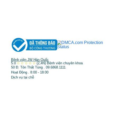
➤
Phẫu thuật thẩm mỹ
➤
Răng hàm mặt
➤
Trẻ hóa & điều trị da
Bệnh viện JW Hàn Quốc
5.0
✩
✩
✩
✩
✩
(2,4N)
Bệnh viện chuyên khoa
50 Đ. Tôn Thất Tùng . 09.6868.1111
Hoạt Động . 8:00 - 18:00
Dịch vụ tại chỗ