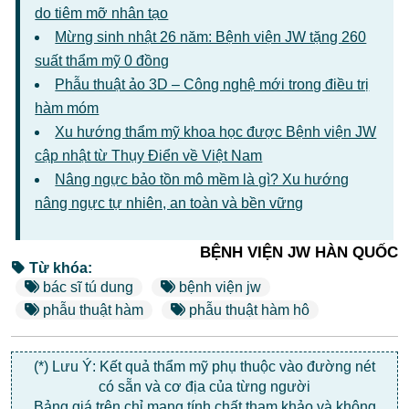
do tiêm mỡ nhân tạo
Mừng sinh nhật 26 năm: Bệnh viện JW tặng 260
suất thẩm mỹ 0 đồng
Phẫu thuật ảo 3D – Công nghệ mới trong điều trị
hàm móm
Xu hướng thẩm mỹ khoa học được Bệnh viện JW
cập nhật từ Thụy Điển về Việt Nam
Nâng ngực bảo tồn mô mềm là gì? Xu hướng
nâng ngực tự nhiên, an toàn và bền vững
BỆNH VIỆN JW HÀN QUỐC
Từ khóa:
bác sĩ tú dung
bệnh viện jw
phẫu thuật hàm
phẫu thuật hàm hô
(*) Lưu Ý: Kết quả thẩm mỹ phụ thuộc vào đường nét
có sẵn và cơ địa của từng người
Bảng giá trên chỉ mang tính chất tham khảo và không