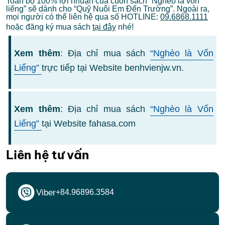
Toàn bộ 100% lợi nhuận của cuốn sách “Nghèo là vốn
liếng” sẽ dành cho “Quỹ Nuôi Em Đến Trường”. Ngoài ra,
mọi người có thể liên hệ qua số HOTLINE:
09.6868.1111
hoặc đăng ký mua sách
tại đây
nhé!
Xem thêm
: Địa chỉ mua sách
“Nghèo là Vốn
Liếng”
trực tiếp tại Website benhvienjw.vn.
Xem thêm
: Địa chỉ mua sách
“Nghèo là Vốn
Liếng”
tại Website fahasa.com
Liên hệ tư vấn
Viber
+84.96896.3584