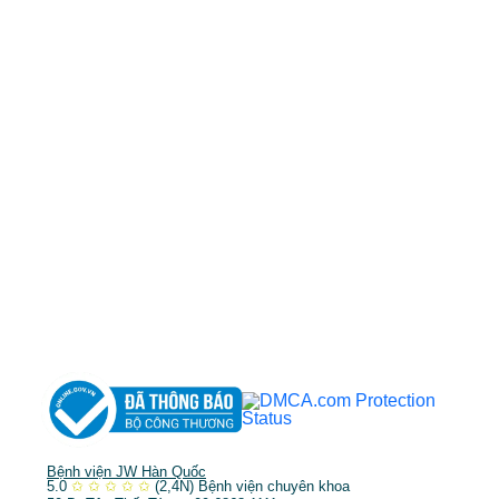
50 Tôn Thất Tùng, Phường Bến Thành, TP.HCM
0968681111
-
0964845399
-
0936105764
cskh.benhvienjw@gmail.com
MST: 3602494834 do sở kế hoạch và đầu tư
TP.HCM cấp ngày 10/05/2011
DỊCH VỤ NỔI BẬT
➤
Phẫu thuật thẩm mỹ
➤
Răng hàm mặt
➤
Trẻ hóa & điều trị da
Bệnh viện JW Hàn Quốc
5.0
✩
✩
✩
✩
✩
(2,4N)
Bệnh viện chuyên khoa