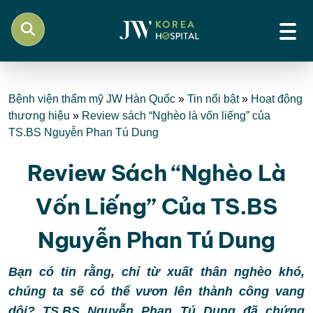
Bệnh viện thẩm mỹ JW Hàn Quốc
»
Tin nổi bật
»
Hoạt động
thương hiệu
»
Review sách “Nghèo là vốn liếng” của
TS.BS Nguyễn Phan Tú Dung
Review Sách “Nghèo Là
Vốn Liếng” Của TS.BS
Nguyễn Phan Tú Dung
Bạn có tin rằng, chỉ từ xuất thân nghèo khó,
chúng ta sẽ có thể vươn lên thành công vang
dội? TS.BS Nguyễn Phan Tú Dung đã chứng