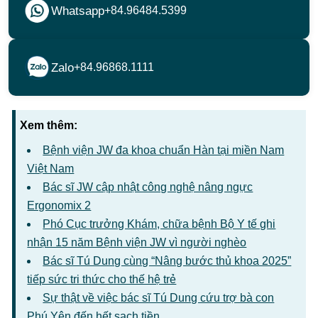
Whatsapp
+84.96484.5399
Zalo
+84.96868.1111
Xem thêm:
Bệnh viện JW đa khoa chuẩn Hàn tại miền Nam
Việt Nam
Bác sĩ JW cập nhật công nghệ nâng ngực
Ergonomix 2
Phó Cục trưởng Khám, chữa bệnh Bộ Y tế ghi
nhận 15 năm Bệnh viện JW vì người nghèo
Bác sĩ Tú Dung cùng “Nâng bước thủ khoa 2025”
tiếp sức tri thức cho thế hệ trẻ
Sự thật về việc bác sĩ Tú Dung cứu trợ bà con
Phú Yên đến hết sạch tiền