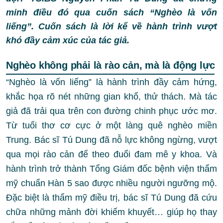
minh điều đó qua cuốn sách “Nghèo là vốn
liếng”. Cuốn sách là lời kể về hành trình vượt
khó đầy cảm xúc của tác giả.
Nghèo không phải là rào cản, mà là động lực
“Nghèo là vốn liếng” là hành trình đầy cảm hứng,
khắc họa rõ nét những gian khổ, thử thách. Mà tác
giả đã trải qua trên con đường chinh phục ước mơ.
Từ tuổi thơ cơ cực ở một làng quê nghèo miền
Trung. Bác sĩ Tú Dung đã nỗ lực không ngừng, vượt
qua mọi rào cản để theo đuổi đam mê y khoa. Và
hành trình trở thành Tổng Giám đốc bệnh viện thẩm
mỹ chuẩn Hàn 5 sao được nhiều người ngưỡng mộ.
Đặc biệt là thẩm mỹ điều trị, bác sĩ Tú Dung đã cứu
chữa những mảnh đời khiếm khuyết… giúp họ thay