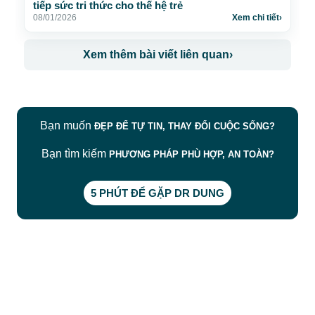
tiếp sức tri thức cho thế hệ trẻ
08/01/2026
Xem chi tiết
›
Xem thêm bài viết liên quan
›
Bạn muốn
ĐẸP ĐỂ TỰ TIN, THAY ĐỔI CUỘC SỐNG?
Bạn tìm kiếm
PHƯƠNG PHÁP PHÙ HỢP, AN TOÀN?
5 PHÚT ĐỂ GẶP DR DUNG
CÔNG TY TNHH BỆNH VIỆN JW HÀN QUỐC