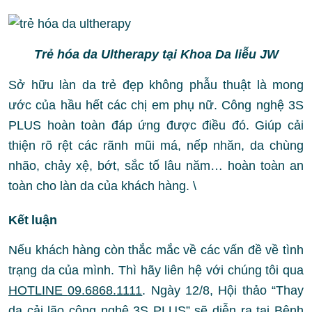
Trẻ hóa da Ultherapy tại Khoa Da liễu JW
Sở hữu làn da trẻ đẹp không phẫu thuật là mong
ước của hầu hết các chị em phụ nữ. Công nghệ 3S
PLUS hoàn toàn đáp ứng được điều đó. Giúp cải
thiện rõ rệt các rãnh mũi má, nếp nhăn, da chùng
nhão, chảy xệ, bớt, sắc tố lâu năm… hoàn toàn an
toàn cho làn da của khách hàng. \
Kết luận
Nếu khách hàng còn thắc mắc về các vấn đề về tình
trạng da của mình. Thì hãy liên hệ với chúng tôi qua
HOTLINE
09.6868.1111
. Ngày 12/8, Hội thảo “Thay
da cải lão công nghệ 3S PLUS” sẽ diễn ra tại Bệnh