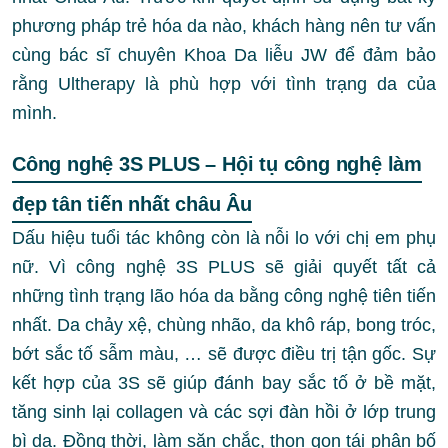
phương pháp trẻ hóa da nào, khách hàng nên tư vấn
cùng bác sĩ chuyên Khoa Da liễu JW để đảm bảo
rằng Ultherapy là phù hợp với tình trạng da của
mình.
Công nghệ 3S PLUS – Hội tụ công nghệ làm
đẹp tân tiến nhất châu Âu
Dấu hiệu tuổi tác không còn là nỗi lo với chị em phụ
nữ. Vì công nghệ 3S PLUS sẽ giải quyết tất cả
những tình trạng lão hóa da bằng công nghệ tiên tiến
nhất. Da chảy xệ, chùng nhão, da khô ráp, bong tróc,
bớt sắc tố sẫm màu, … sẽ được điều trị tận gốc. Sự
kết hợp của 3S sẽ giúp đánh bay sắc tố ở bề mặt,
tăng sinh lại collagen và các sợi đàn hồi ở lớp trung
bì da. Đồng thời, làm săn chắc, thon gọn tái phân bố