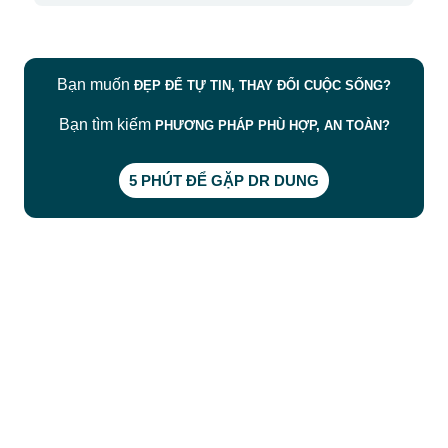
Bạn muốn
ĐẸP ĐỂ TỰ TIN, THAY ĐỔI CUỘC SỐNG?
Bạn tìm kiếm
PHƯƠNG PHÁP PHÙ HỢP, AN TOÀN?
5 PHÚT ĐỂ GẶP DR DUNG
CÔNG TY TNHH BỆNH VIỆN JW HÀN QUỐC
50 Tôn Thất Tùng, Phường Bến Thành, TP.HCM
0968681111
-
0964845399
-
0936105764
cskh.benhvienjw@gmail.com