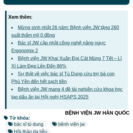
Xem thêm:
Mừng sinh nhật 26 năm: Bệnh viện JW tặng 260
suất thẩm mỹ 0 đồng
Bác sĩ JW cập nhật công nghệ nâng ngực
Ergonomix 2
Bệnh viện JW Khai Xuân Đại Cát Mùng 7 Tết – Lì
Xì Làm Đẹp Lên Đến 86%
Sự thật về việc bác sĩ Tú Dung cứu trợ bà con
Phú Yên đến hết sạch tiền
Bệnh viện JW mang 4 đề tài nghiên cứu khoa học
tạo dấu ấn tại Hội nghị HSAPS 2025
BỆNH VIỆN JW HÀN QUỐC
Từ khóa:
bác sĩ tú dung
bệnh viện jw
Hội thảo da liễu