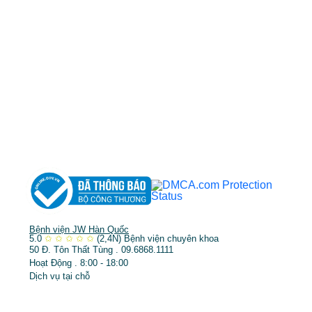
MST: 3602494834 do sở kế hoạch và đầu tư
TP.HCM cấp ngày 10/05/2011
DỊCH VỤ NỔI BẬT
➤
Phẫu thuật thẩm mỹ
➤
Răng hàm mặt
➤
Trẻ hóa & điều trị da
Bệnh viện JW Hàn Quốc
5.0
✩
✩
✩
✩
✩
(2,4N)
Bệnh viện chuyên khoa
50 Đ. Tôn Thất Tùng . 09.6868.1111
Hoạt Động . 8:00 - 18:00
Dịch vụ tại chỗ