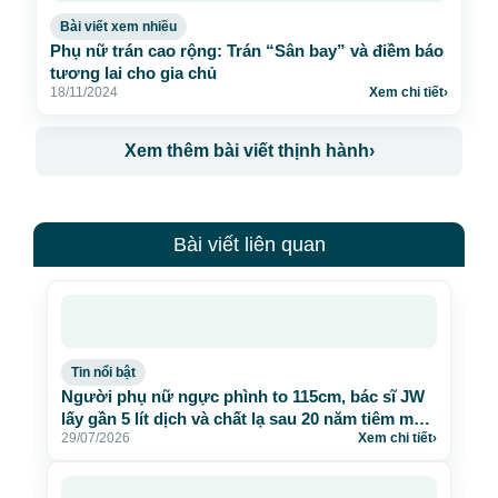
Bài viết xem nhiều
Phụ nữ trán cao rộng: Trán “Sân bay” và điềm báo
tương lai cho gia chủ
18/11/2024
Xem chi tiết
›
Xem thêm bài viết thịnh hành
›
Bài viết liên quan
Tin nổi bật
Người phụ nữ ngực phình to 115cm, bác sĩ JW
lấy gần 5 lít dịch và chất lạ sau 20 năm tiêm mỡ
29/07/2026
Xem chi tiết
›
nhân tạo