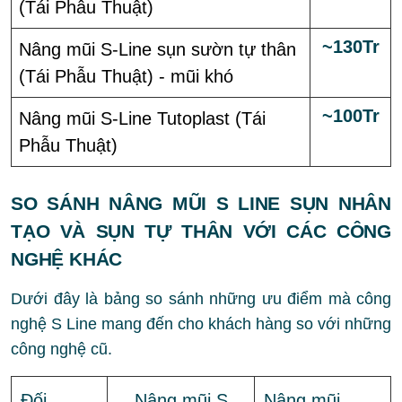
(Tái Phẫu Thuật)
~130Tr
Nâng mũi S-Line sụn sườn tự thân
(Tái Phẫu Thuật) - mũi khó
~100Tr
Nâng mũi S-Line Tutoplast (Tái
Phẫu Thuật)
SO SÁNH NÂNG MŨI S LINE SỤN NHÂN
TẠO VÀ SỤN TỰ THÂN VỚI CÁC CÔNG
NGHỆ KHÁC
Dưới đây là bảng so sánh những ưu điểm mà công
nghệ S Line mang đến cho khách hàng so với những
công nghệ cũ.
Đối
Nâng mũi S
Nâng mũi