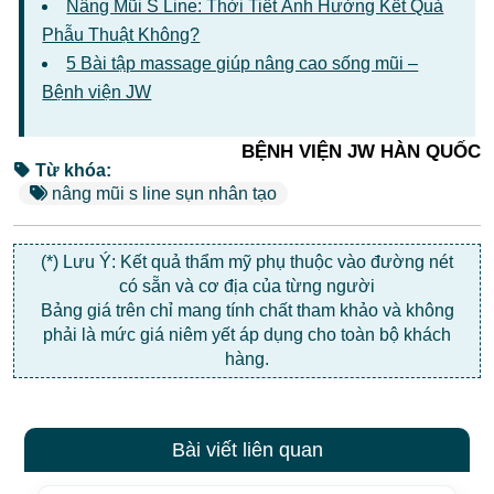
Nâng Mũi S Line: Thời Tiết Ảnh Hưởng Kết Quả
Phẫu Thuật Không?
5 Bài tập massage giúp nâng cao sống mũi –
Bệnh viện JW
BỆNH VIỆN JW HÀN QUỐC
Từ khóa:
nâng mũi s line sụn nhân tạo
(*) Lưu Ý: Kết quả thẩm mỹ phụ thuộc vào đường nét
có sẵn và cơ địa của từng người
Bảng giá trên chỉ mang tính chất tham khảo và không
phải là mức giá niêm yết áp dụng cho toàn bộ khách
hàng.
Bài viết liên quan