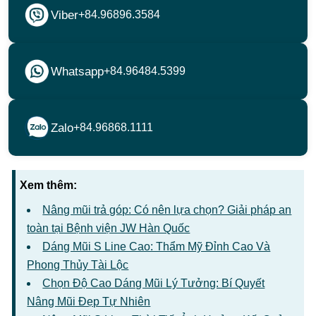
Viber
+84.96896.3584
Whatsapp
+84.96484.5399
Zalo
+84.96868.1111
Xem thêm:
Nâng mũi trả góp: Có nên lựa chọn? Giải pháp an
toàn tại Bệnh viện JW Hàn Quốc
Dáng Mũi S Line Cao: Thẩm Mỹ Đỉnh Cao Và
Phong Thủy Tài Lộc
Chọn Độ Cao Dáng Mũi Lý Tưởng: Bí Quyết
Nâng Mũi Đẹp Tự Nhiên