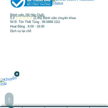
Bệnh viện JW Hàn Quốc
5.0
✩
✩
✩
✩
✩
(2,4N)
Bệnh viện chuyên khoa
50 Đ. Tôn Thất Tùng . 09.6868.1111
Hoạt Động . 8:00 - 18:00
Dịch vụ tại chỗ
↑