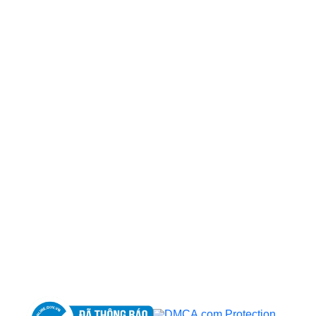
CÔNG TY TNHH BỆNH VIỆN JW HÀN QUỐC
50 Tôn Thất Tùng, Phường Bến Thành, TP.HCM
0968681111
-
0964845399
-
0936105764
cskh.benhvienjw@gmail.com
MST: 3602494834 do sở kế hoạch và đầu tư
TP.HCM cấp ngày 10/05/2011
DỊCH VỤ NỔI BẬT
➤
Phẫu thuật thẩm mỹ
➤
Răng hàm mặt
➤
Trẻ hóa & điều trị da