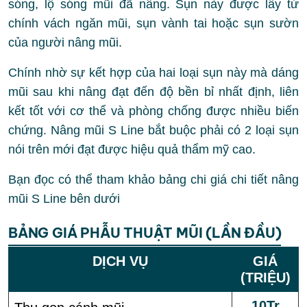
sóng, lộ sóng mũi đã nâng. Sụn này được lấy từ
chính vách ngăn mũi, sụn vành tai hoặc sụn sườn
của người nâng mũi.
Chính nhờ sự kết hợp của hai loại sụn này mà dáng
mũi sau khi nâng đạt đến độ bền bỉ nhất định, liên
kết tốt với cơ thể và phòng chống được nhiều biến
chứng. Nâng mũi S Line bắt buộc phải có 2 loại sụn
nói trên mới đạt được hiệu quả thẩm mỹ cao.
Bạn đọc có thể tham khảo bảng chi giá chi tiết nâng
mũi S Line bên dưới
BẢNG GIÁ PHẪU THUẬT MŨI (LẦN ĐẦU)
DỊCH VỤ
GIÁ
(TRIỆU)
10Tr