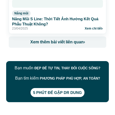
Nâng mũi
Nâng Mũi S Line: Thời Tiết Ảnh Hưởng Kết Quả
Phẫu Thuật Không?
23/04/2025
Xem chi tiết
›
Xem thêm bài viết liên quan
›
Bạn muốn
ĐẸP ĐỂ TỰ TIN, THAY ĐỔI CUỘC SỐNG?
Bạn tìm kiếm
PHƯƠNG PHÁP PHÙ HỢP, AN TOÀN?
5 PHÚT ĐỂ GẶP DR DUNG