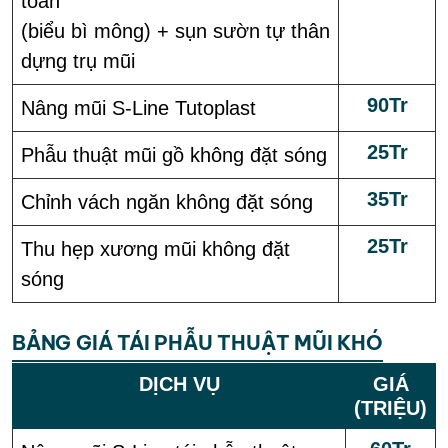
toàn
(biểu bì mông) + sụn sườn tự thân
dựng trụ mũi
90Tr
Nâng mũi S-Line Tutoplast
25Tr
Phẫu thuật mũi gồ không đặt sóng
35Tr
Chỉnh vách ngăn không đặt sóng
25Tr
Thu hẹp xương mũi không đặt
sóng
BẢNG GIÁ TÁI PHẪU THUẬT MŨI KHÓ
DỊCH VỤ
GIÁ
(TRIỆU)