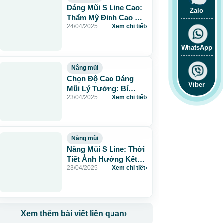
Dáng Mũi S Line Cao:
Zalo
Thẩm Mỹ Đỉnh Cao Và
24/04/2025
Xem chi tiết
›
Phong Thủy Tài Lộc
WhatsApp
Nâng mũi
Chọn Độ Cao Dáng
Viber
Mũi Lý Tưởng: Bí
23/04/2025
Xem chi tiết
›
Quyết Nâng Mũi Đẹp
Tự Nhiên
Nâng mũi
Nâng Mũi S Line: Thời
Tiết Ảnh Hưởng Kết
23/04/2025
Xem chi tiết
›
Quả Phẫu Thuật
Không?
Xem thêm bài viết liên quan
›