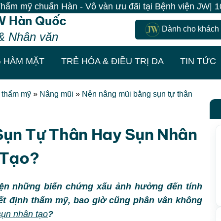
n - Vô vàn ưu đãi tại Bệnh viện JW| 100% Khách đến là
W Hàn Quốc
Dành cho khách
& Nhân văn
 HÀM MẶT
TRẺ HÓA & ĐIỀU TRỊ DA
TIN TỨC
t thẩm mỹ
»
Nâng mũi
»
Nên nâng mũi bằng sụn tự thân
Sụn Tự Thân Hay Sụn Nhân
Tạo?
iện những biến chứng xấu ảnh hưởng đến tính
yết định thẩm mỹ, bao giờ cũng phân vân không
sụn nhân tạo
?