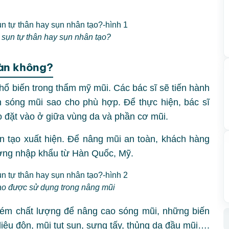
sụn tự thân hay sụn nhân tạo?
oàn không?
phổ biến trong thẩm mỹ mũi. Các bác sĩ sẽ tiến hành
 sóng mũi sao cho phù hợp. Để thực hiện, bác sĩ
o đặt vào ở giữa vùng da và phần cơ mũi.
ân tạo xuất hiện. Để nâng mũi an toàn, khách hàng
ượng nhập khẩu từ Hàn Quốc, Mỹ.
ạo được sử dụng trong nâng mũi
ém chất lượng để nâng cao sóng mũi, những biến
liệu độn, mũi tụt sụn, sưng tấy, thủng da đầu mũi….