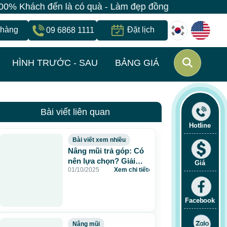
 có quà - Làm đẹp đồng giá chỉ 499K - Đăng ký giữ su
 hàng
Đặt lịch
09 6868 1111
HÌNH TRƯỚC - SAU
BẢNG GIÁ
Bài viết liên quan
Hotline
Bài viết xem nhiều
Nâng mũi trả góp: Có
nên lựa chọn? Giải
Giá
01/10/2025
Xem chi tiết
›
pháp an toàn tại Bệnh
viện JW Hàn Quốc
Facebook
Nâng mũi