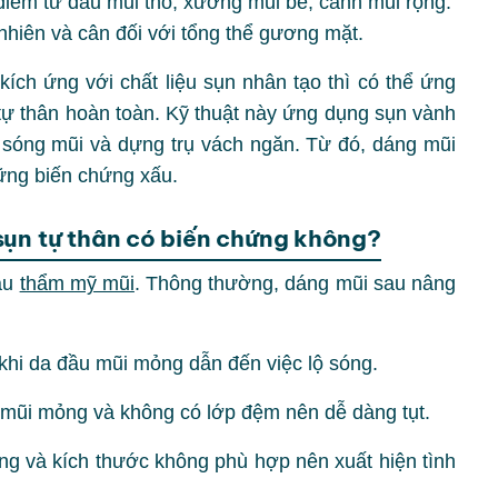
điểm từ đầu mũi thô, xương mũi bè, cánh mũi rộng.
nhiên và cân đối với tổng thể gương mặt.
ích ứng với chất liệu sụn nhân tạo thì có thể ứng
ự thân hoàn toàn. Kỹ thuật này ứng dụng sụn vành
 sóng mũi và dựng trụ vách ngăn. Từ đó, dáng mũi
ững biến chứng xấu.
sụn tự thân có biến chứng không?
sau
thẩm mỹ mũi
. Thông thường, dáng mũi sau nâng
khi da đầu mũi mỏng dẫn đến việc lộ sóng.
 mũi mỏng và không có lớp đệm nên dễ dàng tụt.
g và kích thước không phù hợp nên xuất hiện tình