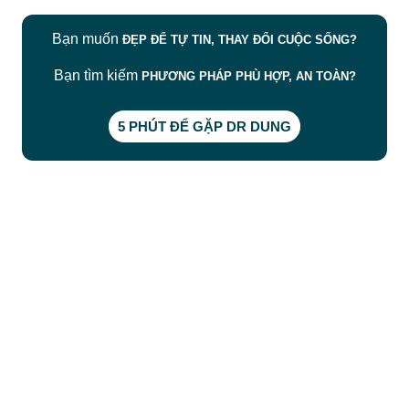
Bạn muốn
ĐẸP ĐỂ TỰ TIN, THAY ĐỔI CUỘC SỐNG?
Bạn tìm kiếm
PHƯƠNG PHÁP PHÙ HỢP, AN TOÀN?
5 PHÚT ĐỂ GẶP DR DUNG
CÔNG TY TNHH BỆNH VIỆN JW HÀN QUỐC
50 Tôn Thất Tùng, Phường Bến Thành, TP.HCM
0968681111
-
0964845399
-
0936105764
cskh.benhvienjw@gmail.com
MST: 3602494834 do sở kế hoạch và đầu tư