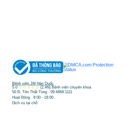
TP.HCM cấp ngày 10/05/2011
DỊCH VỤ NỔI BẬT
➤
Phẫu thuật thẩm mỹ
➤
Răng hàm mặt
➤
Trẻ hóa & điều trị da
Bệnh viện JW Hàn Quốc
5.0
✩
✩
✩
✩
✩
(2,4N)
Bệnh viện chuyên khoa
50 Đ. Tôn Thất Tùng . 09.6868.1111
Hoạt Động . 8:00 - 18:00
Dịch vụ tại chỗ