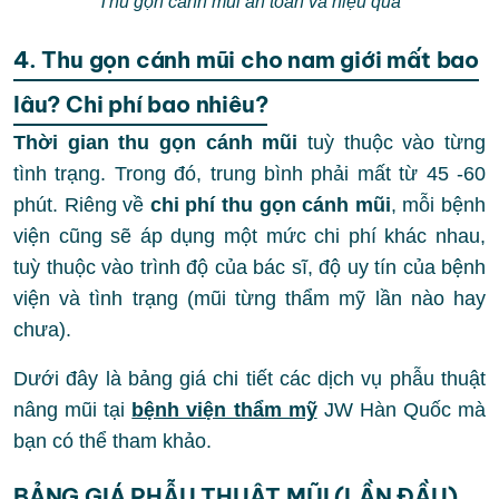
Thu gọn cánh mũi an toàn và hiệu quả
4. Thu gọn cánh mũi cho nam giới mất bao
lâu? Chi phí bao nhiêu?
Thời gian thu gọn cánh mũi
tuỳ thuộc vào từng
tình trạng. Trong đó, trung bình phải mất từ 45 -60
phút. Riêng về
chi phí thu gọn cánh mũi
, mỗi bệnh
viện cũng sẽ áp dụng một mức chi phí khác nhau,
tuỳ thuộc vào trình độ của bác sĩ, độ uy tín của bệnh
viện và tình trạng (mũi từng thẩm mỹ lần nào hay
chưa).
Dưới đây là bảng giá chi tiết các dịch vụ phẫu thuật
nâng mũi tại
bệnh viện thẩm mỹ
JW Hàn Quốc mà
bạn có thể tham khảo.
BẢNG GIÁ PHẪU THUẬT MŨI (LẦN ĐẦU)