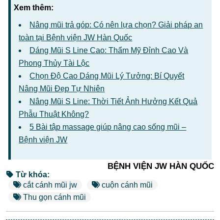
Xem thêm:
Nâng mũi trả góp: Có nên lựa chọn? Giải pháp an
toàn tại Bệnh viện JW Hàn Quốc
Dáng Mũi S Line Cao: Thẩm Mỹ Đỉnh Cao Và
Phong Thủy Tài Lộc
Chọn Độ Cao Dáng Mũi Lý Tưởng: Bí Quyết
Nâng Mũi Đẹp Tự Nhiên
Nâng Mũi S Line: Thời Tiết Ảnh Hưởng Kết Quả
Phẫu Thuật Không?
5 Bài tập massage giúp nâng cao sống mũi –
Bệnh viện JW
BỆNH VIỆN JW HÀN QUỐC
Từ khóa:
cắt cánh mũi jw
cuộn cánh mũi
Thu gọn cánh mũi