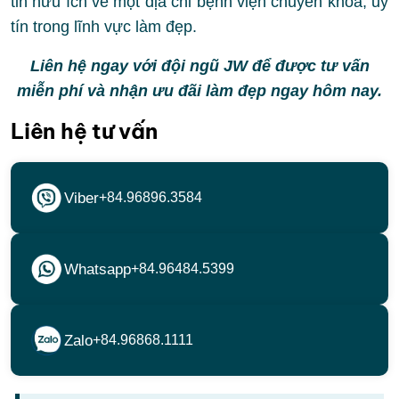
tin hữu ích về một địa chỉ bệnh viện chuyên khoa, uy
tín trong lĩnh vực làm đẹp.
Liên hệ ngay với đội ngũ JW để được tư vấn
miễn phí và nhận ưu đãi làm đẹp ngay hôm nay.
Liên hệ tư vấn
Viber
+84.96896.3584
Whatsapp
+84.96484.5399
Zalo
+84.96868.1111