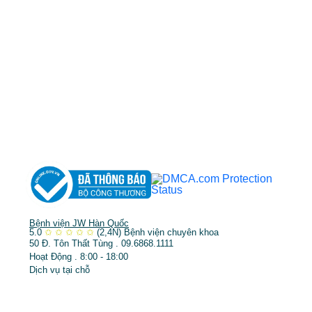
MST: 3602494834 do sở kế hoạch và đầu tư
TP.HCM cấp ngày 10/05/2011
DỊCH VỤ NỔI BẬT
➤
Phẫu thuật thẩm mỹ
➤
Răng hàm mặt
➤
Trẻ hóa & điều trị da
Bệnh viện JW Hàn Quốc
5.0
✩
✩
✩
✩
✩
(2,4N)
Bệnh viện chuyên khoa
50 Đ. Tôn Thất Tùng . 09.6868.1111
Hoạt Động . 8:00 - 18:00
Dịch vụ tại chỗ