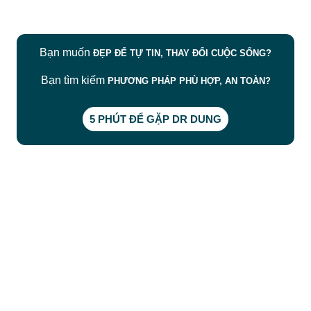
Bạn muốn
ĐẸP ĐỂ TỰ TIN, THAY ĐỔI CUỘC SỐNG?
Bạn tìm kiếm
PHƯƠNG PHÁP PHÙ HỢP, AN TOÀN?
5 PHÚT ĐỂ GẶP DR DUNG
CÔNG TY TNHH BỆNH VIỆN JW HÀN QUỐC
50 Tôn Thất Tùng, Phường Bến Thành, TP.HCM
0968681111
-
0964845399
-
0936105764
cskh.benhvienjw@gmail.com