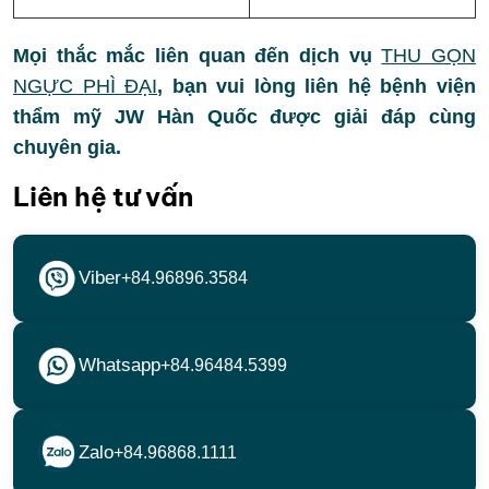
Mọi thắc mắc liên quan đến dịch vụ
THU GỌN
NGỰC PHÌ ĐẠI
, bạn vui lòng liên hệ bệnh viện
thẩm mỹ JW Hàn Quốc được giải đáp cùng
chuyên gia.
Liên hệ tư vấn
Viber
+84.96896.3584
Whatsapp
+84.96484.5399
Zalo
+84.96868.1111