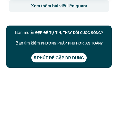
Xem thêm bài viết liên quan
›
Bạn muốn
ĐẸP ĐỂ TỰ TIN, THAY ĐỔI CUỘC SỐNG?
Bạn tìm kiếm
PHƯƠNG PHÁP PHÙ HỢP, AN TOÀN?
5 PHÚT ĐỂ GẶP DR DUNG
CÔNG TY TNHH BỆNH VIỆN JW HÀN QUỐC
50 Tôn Thất Tùng, Phường Bến Thành, TP.HCM
0968681111
-
0964845399
-
0936105764