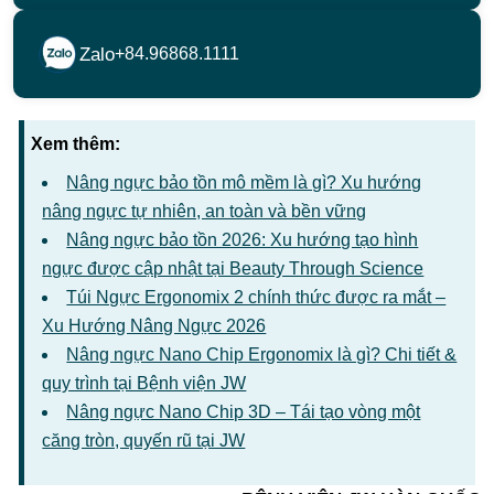
Zalo
+84.96868.1111
Xem thêm:
Nâng ngực bảo tồn mô mềm là gì? Xu hướng
nâng ngực tự nhiên, an toàn và bền vững
Nâng ngực bảo tồn 2026: Xu hướng tạo hình
ngực được cập nhật tại Beauty Through Science
Túi Ngực Ergonomix 2 chính thức được ra mắt –
Xu Hướng Nâng Ngực 2026
Nâng ngực Nano Chip Ergonomix là gì? Chi tiết &
quy trình tại Bệnh viện JW
Nâng ngực Nano Chip 3D – Tái tạo vòng một
căng tròn, quyến rũ tại JW