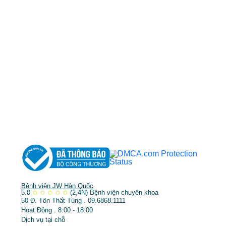
cskh.benhvienjw@gmail.com
MST: 3602494834 do sở kế hoạch và đầu tư
TP.HCM cấp ngày 10/05/2011
DỊCH VỤ NỔI BẬT
➤
Phẫu thuật thẩm mỹ
➤
Răng hàm mặt
➤
Trẻ hóa & điều trị da
Bệnh viện JW Hàn Quốc
5.0
✩
✩
✩
✩
✩
(2,4N)
Bệnh viện chuyên khoa
50 Đ. Tôn Thất Tùng . 09.6868.1111
Hoạt Động . 8:00 - 18:00
Dịch vụ tại chỗ