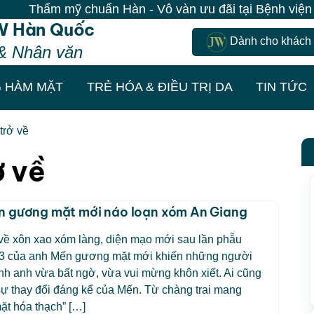
Thẩm mỹ chuẩn Hàn - Vô vàn ưu đãi tại Bệnh viện JW|
W Hàn Quốc
Dành cho khách
& Nhân văn
 HÀM MẶT
TRẺ HÓA & ĐIỀU TRỊ DA
TIN TỨC
trở về
ở về
 gương mặt mới náo loạn xóm An Giang
về xôn xao xóm làng, diện mạo mới sau lần phẫu
ứ 3 của anh Mến gương mặt mới khiến những người
h anh vừa bất ngờ, vừa vui mừng khôn xiết. Ai cũng
ự thay đổi đáng kể của Mến. Từ chàng trai mang
ặt hóa thạch” […]