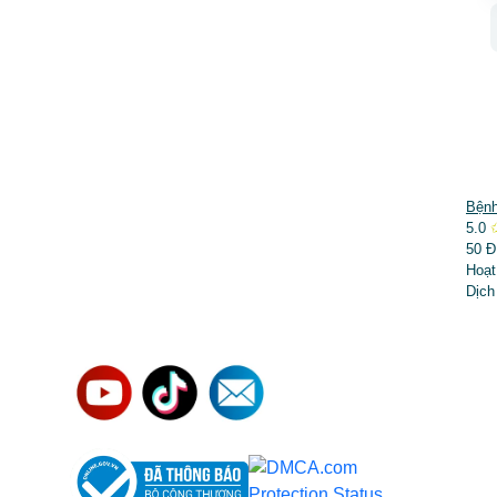
DỊCH VỤ NỔI BẬT
Bệnh
5.0
➤
Phẫu thuật thẩm mỹ
50 Đ
Hoạt
➤
Răng hàm mặt
Dịch
➤
Trẻ hóa & điều trị da