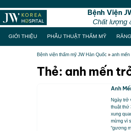
Bệnh Viện J
Chất lượng 
GIỚI THIỆU
PHẪU THUẬT THẨM MỸ
RĂNG
Bệnh viện thẩm mỹ JW Hàn Quốc
»
anh mến 
Thẻ:
anh mến tr
Anh Mến
Ngày trở 
thuật th
xung quan
mừng vì s
“gương m