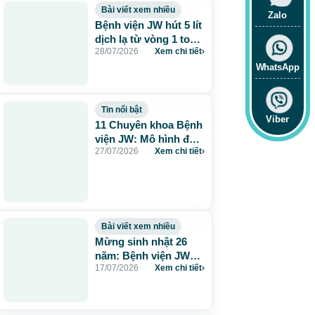
Bài viết xem nhiều
Zalo
Bệnh viện JW hút 5 lít
dịch lạ từ vòng 1 to
28/07/2026
Xem chi tiết
›
115cm do tiêm mỡ
nhân tạo
WhatsApp
Tin nổi bật
Viber
11 Chuyên khoa Bệnh
viện JW: Mô hình đa
27/07/2026
Xem chi tiết
›
khoa chuẩn Hàn chăm
sóc sức khỏe toàn
diện
Bài viết xem nhiều
Mừng sinh nhật 26
năm: Bệnh viện JW
17/07/2026
Xem chi tiết
›
tặng 260 suất thẩm
mỹ 0 đồng