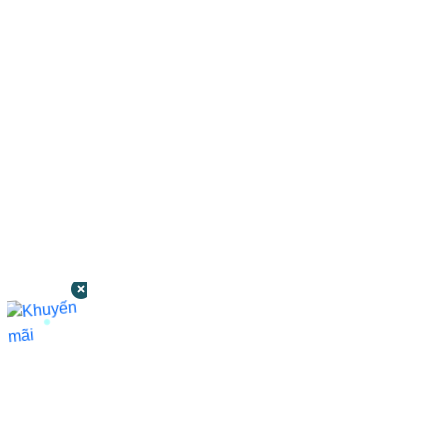
CÔNG TY TNHH BỆNH VIỆN JW HÀN
QUỐC
50 Tôn Thất Tùng, Phường Bến Thành,
TP.HCM
0968681111
-
0964845399
-
0936105764
cskh.benhvienjw@gmail.com
MST: 3602494834 do sở kế hoạch và đầu tư
TP.HCM cấp ngày 10/05/2011