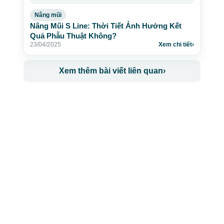
Nâng mũi
Nâng Mũi S Line: Thời Tiết Ảnh Hưởng Kết
Quả Phẫu Thuật Không?
23/04/2025
Xem chi tiết
›
Xem thêm bài viết liên quan
›
CÔNG TY TNHH BỆNH VIỆN JW HÀN QUỐC
50 Tôn Thất Tùng, Phường Bến Thành, TP.HCM
0968681111
-
0964845399
-
0936105764
cskh.benhvienjw@gmail.com
MST: 3602494834 do sở kế hoạch và đầu tư
TP.HCM cấp ngày 10/05/2011