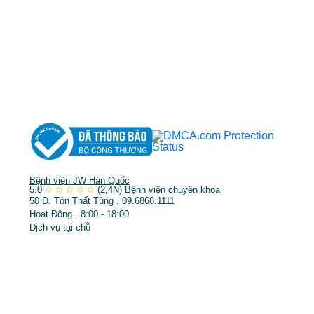
DỊCH VỤ NỔI BẬT
➤
Phẫu thuật thẩm mỹ
➤
Răng hàm mặt
➤
Trẻ hóa & điều trị da
Bệnh viện JW Hàn Quốc
5.0
✩
✩
✩
✩
✩
(2,4N)
Bệnh viện chuyên khoa
50 Đ. Tôn Thất Tùng . 09.6868.1111
Hoạt Động . 8:00 - 18:00
Dịch vụ tại chỗ