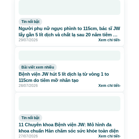
Tin nổi bật
Người phụ nữ ngực phình to 115cm, bác sĩ JW
lấy gần 5 lít dịch và chất lạ sau 20 năm tiêm mỡ
29/07/2026
Xem chi tiết
›
nhân tạo
Bài viết xem nhiều
Bệnh viện JW hút 5 lít dịch lạ từ vòng 1 to
115cm do tiêm mỡ nhân tạo
28/07/2026
Xem chi tiết
›
Tin nổi bật
11 Chuyên khoa Bệnh viện JW: Mô hình đa
khoa chuẩn Hàn chăm sóc sức khỏe toàn diện
27/07/2026
Xem chi tiết
›