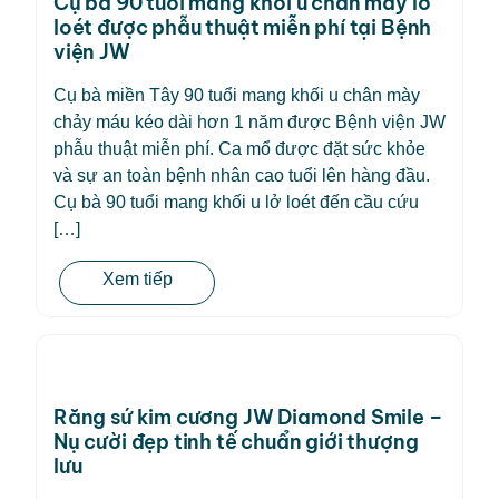
Cụ bà 90 tuổi mang khối u chân mày lở
loét được phẫu thuật miễn phí tại Bệnh
viện JW
Cụ bà miền Tây 90 tuổi mang khối u chân mày
chảy máu kéo dài hơn 1 năm được Bệnh viện JW
phẫu thuật miễn phí. Ca mổ được đặt sức khỏe
và sự an toàn bệnh nhân cao tuổi lên hàng đầu.
Cụ bà 90 tuổi mang khối u lở loét đến cầu cứu
[…]
Xem tiếp
Răng sứ kim cương JW Diamond Smile –
Nụ cười đẹp tinh tế chuẩn giới thượng
lưu