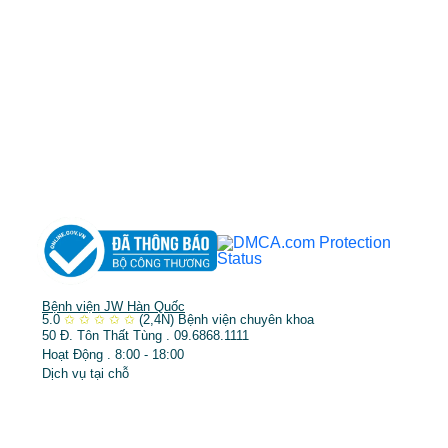
MST: 3602494834 do sở kế hoạch và đầu tư
TP.HCM cấp ngày 10/05/2011
DỊCH VỤ NỔI BẬT
➤
Phẫu thuật thẩm mỹ
➤
Răng hàm mặt
➤
Trẻ hóa & điều trị da
Bệnh viện JW Hàn Quốc
5.0
✩
✩
✩
✩
✩
(2,4N)
Bệnh viện chuyên khoa
50 Đ. Tôn Thất Tùng . 09.6868.1111
Hoạt Động . 8:00 - 18:00
Dịch vụ tại chỗ