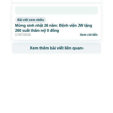
Bài viết xem nhiều
Mừng sinh nhật 26 năm: Bệnh viện JW tặng
260 suất thẩm mỹ 0 đồng
17/07/2026
Xem chi tiết
›
Xem thêm bài viết liên quan
›
CÔNG TY TNHH BỆNH VIỆN JW HÀN QUỐC
50 Tôn Thất Tùng, Phường Bến Thành, TP.HCM
0968681111
-
0964845399
-
0936105764
cskh.benhvienjw@gmail.com