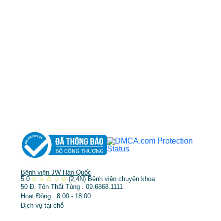
cskh.benhvienjw@gmail.com
MST: 3602494834 do sở kế hoạch và đầu tư
TP.HCM cấp ngày 10/05/2011
DỊCH VỤ NỔI BẬT
➤
Phẫu thuật thẩm mỹ
➤
Răng hàm mặt
➤
Trẻ hóa & điều trị da
Bệnh viện JW Hàn Quốc
5.0
✩
✩
✩
✩
✩
(2,4N)
Bệnh viện chuyên khoa
50 Đ. Tôn Thất Tùng . 09.6868.1111
Hoạt Động . 8:00 - 18:00
Dịch vụ tại chỗ