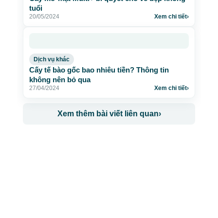
tuổi
20/05/2024
Xem chi tiết
›
Dịch vụ khác
Cấy tế bào gốc bao nhiêu tiền? Thông tin
không nên bỏ qua
27/04/2024
Xem chi tiết
›
Xem thêm bài viết liên quan
›
CÔNG TY TNHH BỆNH VIỆN JW HÀN QUỐC
50 Tôn Thất Tùng, Phường Bến Thành, TP.HCM
0968681111
-
0964845399
-
0936105764