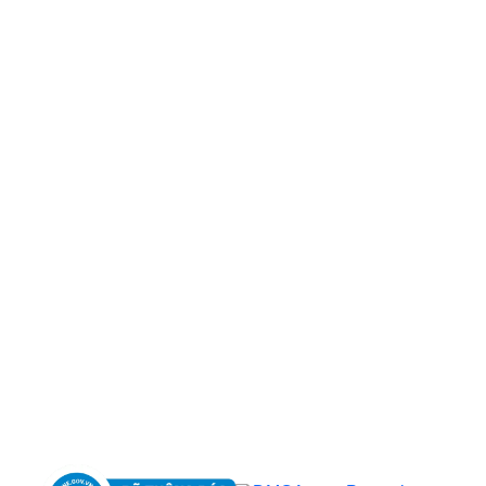
CÔNG TY TNHH BỆNH VIỆN JW HÀN QUỐC
50 Tôn Thất Tùng, Phường Bến Thành, TP.HCM
0968681111
-
0964845399
-
0936105764
cskh.benhvienjw@gmail.com
MST: 3602494834 do sở kế hoạch và đầu tư
TP.HCM cấp ngày 10/05/2011
DỊCH VỤ NỔI BẬT
➤
Phẫu thuật thẩm mỹ
➤
Răng hàm mặt
➤
Trẻ hóa & điều trị da