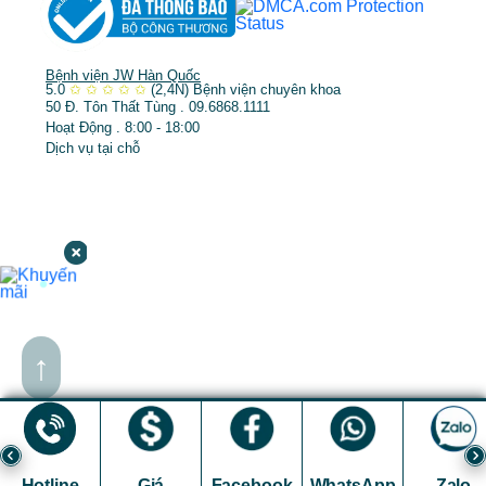
Bệnh viện JW Hàn Quốc
5.0
✩
✩
✩
✩
✩
(2,4N)
Bệnh viện chuyên khoa
50 Đ. Tôn Thất Tùng . 09.6868.1111
Hoạt Động . 8:00 - 18:00
Dịch vụ tại chỗ
↑
Hotline
Giá
Facebook
WhatsApp
Zalo