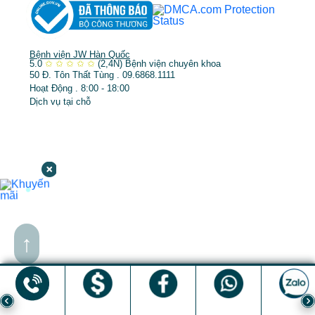
Bệnh viện JW Hàn Quốc
5.0
✩
✩
✩
✩
✩
(2,4N)
Bệnh viện chuyên khoa
50 Đ. Tôn Thất Tùng . 09.6868.1111
Hoạt Động . 8:00 - 18:00
Dịch vụ tại chỗ
↑