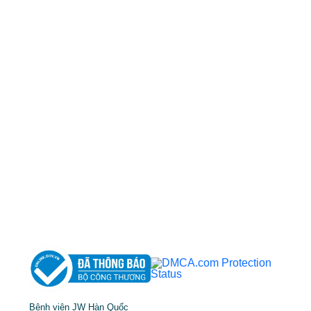
50 Tôn Thất Tùng, Phường Bến Thành, TP.HCM
0968681111
-
0964845399
-
0936105764
cskh.benhvienjw@gmail.com
MST: 3602494834 do sở kế hoạch và đầu tư
TP.HCM cấp ngày 10/05/2011
DỊCH VỤ NỔI BẬT
➤
Phẫu thuật thẩm mỹ
➤
Răng hàm mặt
➤
Trẻ hóa & điều trị da
Bệnh viện JW Hàn Quốc