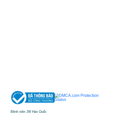
50 Tôn Thất Tùng, Phường Bến Thành, TP.HCM
0968681111
-
0964845399
-
0936105764
cskh.benhvienjw@gmail.com
MST: 3602494834 do sở kế hoạch và đầu tư
TP.HCM cấp ngày 10/05/2011
DỊCH VỤ NỔI BẬT
➤
Phẫu thuật thẩm mỹ
➤
Răng hàm mặt
➤
Trẻ hóa & điều trị da
Bệnh viện JW Hàn Quốc