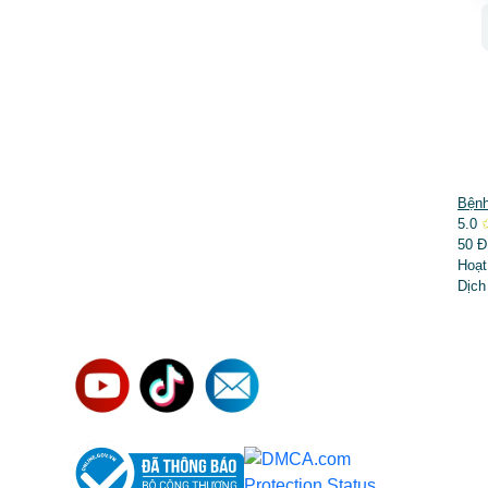
DỊCH VỤ NỔI BẬT
Bệnh
5.0
➤
Phẫu thuật thẩm mỹ
50 Đ
Hoạt
➤
Răng hàm mặt
Dịch
➤
Trẻ hóa & điều trị da