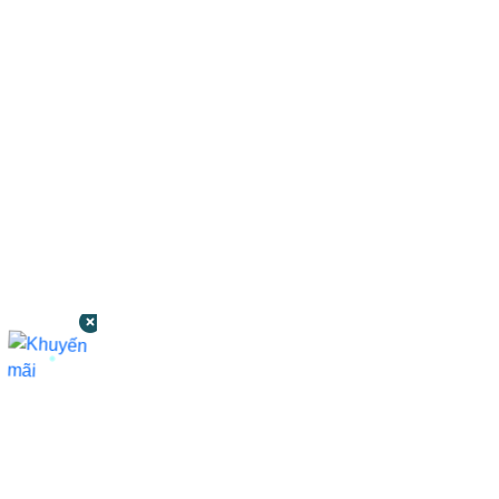
CÔNG TY TNHH BỆNH VIỆN JW HÀN
QUỐC
50 Tôn Thất Tùng, Phường Bến Thành,
TP.HCM
0968681111
-
0964845399
-
0936105764
cskh.benhvienjw@gmail.com
MST: 3602494834 do sở kế hoạch và đầu tư
TP.HCM cấp ngày 10/05/2011