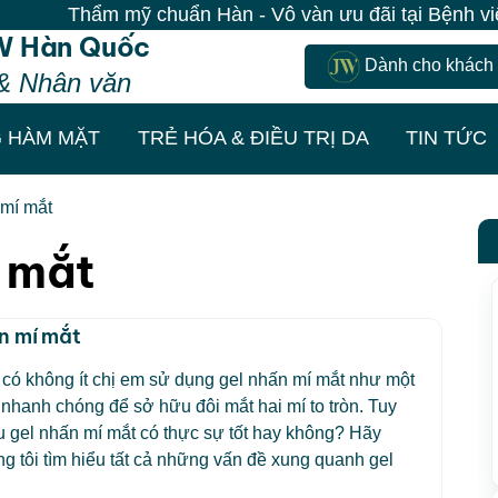
Thẩm mỹ chuẩn Hàn - Vô vàn ưu đãi tại Bệnh viện J
W Hàn Quốc
Dành cho khách
& Nhân văn
 HÀM MẶT
TRẺ HÓA & ĐIỀU TRỊ DA
TIN TỨC
 mí mắt
í mắt
n mí mắt
 có không ít chị em sử dụng gel nhấn mí mắt như một
 nhanh chóng để sở hữu đôi mắt hai mí to tròn. Tuy
ệu gel nhấn mí mắt có thực sự tốt hay không? Hãy
g tôi tìm hiểu tất cả những vấn đề xung quanh gel