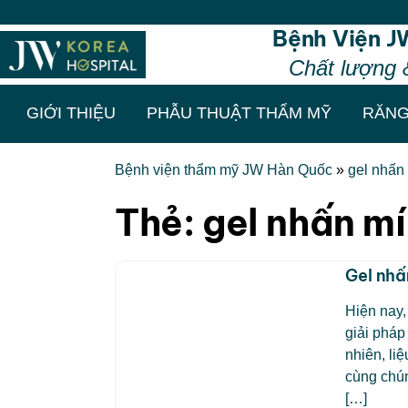
Bệnh Viện J
Chất lượng 
GIỚI THIỆU
PHẪU THUẬT THẨM MỸ
RĂNG
Bệnh viện thẩm mỹ JW Hàn Quốc
»
gel nhấn
Thẻ:
gel nhấn m
Gel nhấ
Hiện nay,
giải pháp
nhiên, li
cùng chún
[…]