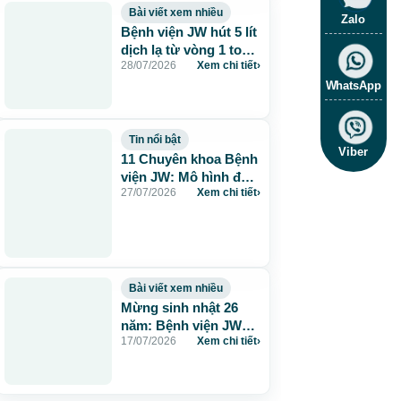
Bài viết xem nhiều
Zalo
Bệnh viện JW hút 5 lít
dịch lạ từ vòng 1 to
28/07/2026
Xem chi tiết
›
115cm do tiêm mỡ
nhân tạo
WhatsApp
Tin nổi bật
Viber
11 Chuyên khoa Bệnh
viện JW: Mô hình đa
27/07/2026
Xem chi tiết
›
khoa chuẩn Hàn chăm
sóc sức khỏe toàn
diện
Bài viết xem nhiều
Mừng sinh nhật 26
năm: Bệnh viện JW
17/07/2026
Xem chi tiết
›
tặng 260 suất thẩm
mỹ 0 đồng