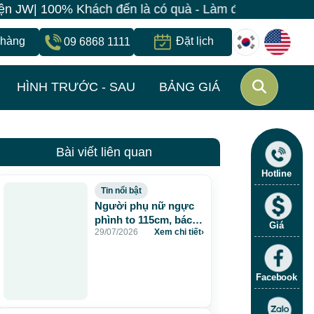
W| 100% Khách đến là có quà - Làm đẹp đồng giá chỉ 49
 hàng
Đặt lịch
09 6868 1111
HÌNH TRƯỚC - SAU
BẢNG GIÁ
Bài viết liên quan
Hotline
Tin nổi bật
Người phụ nữ ngực
phình to 115cm, bác sĩ
Giá
29/07/2026
Xem chi tiết
›
JW lấy gần 5 lít dịch
và chất lạ sau 20 năm
tiêm mỡ nhân tạo
Facebook