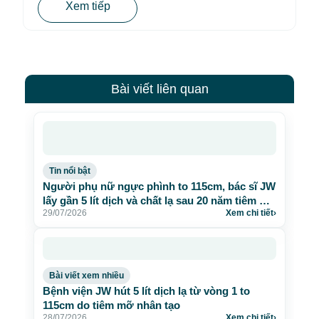
Xem tiếp
Bài viết liên quan
Tin nổi bật
Người phụ nữ ngực phình to 115cm, bác sĩ JW
lấy gần 5 lít dịch và chất lạ sau 20 năm tiêm mỡ
29/07/2026
Xem chi tiết
›
nhân tạo
Bài viết xem nhiều
Bệnh viện JW hút 5 lít dịch lạ từ vòng 1 to
115cm do tiêm mỡ nhân tạo
28/07/2026
Xem chi tiết
›