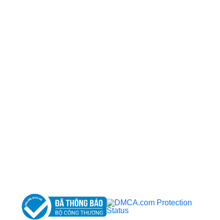
CÔNG TY TNHH BỆNH VIỆN JW HÀN QUỐC
50 Tôn Thất Tùng, Phường Bến Thành, TP.HCM
0968681111
-
0964845399
-
0936105764
cskh.benhvienjw@gmail.com
MST: 3602494834 do sở kế hoạch và đầu tư
TP.HCM cấp ngày 10/05/2011
DỊCH VỤ NỔI BẬT
➤
Phẫu thuật thẩm mỹ
➤
Răng hàm mặt
➤
Trẻ hóa & điều trị da