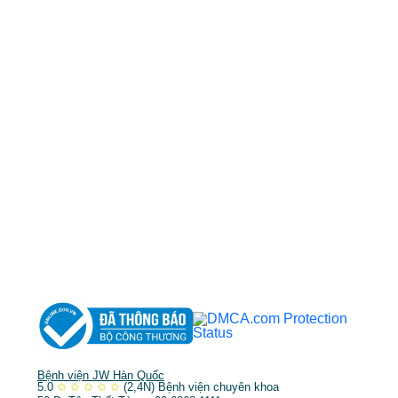
50 Tôn Thất Tùng, Phường Bến Thành, TP.HCM
0968681111
-
0964845399
-
0936105764
cskh.benhvienjw@gmail.com
MST: 3602494834 do sở kế hoạch và đầu tư
TP.HCM cấp ngày 10/05/2011
DỊCH VỤ NỔI BẬT
➤
Phẫu thuật thẩm mỹ
➤
Răng hàm mặt
➤
Trẻ hóa & điều trị da
Bệnh viện JW Hàn Quốc
5.0
✩
✩
✩
✩
✩
(2,4N)
Bệnh viện chuyên khoa