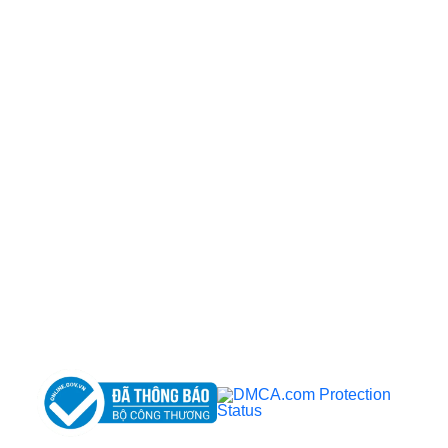
CÔNG TY TNHH BỆNH VIỆN JW HÀN QUỐC
50 Tôn Thất Tùng, Phường Bến Thành, TP.HCM
0968681111
-
0964845399
-
0936105764
cskh.benhvienjw@gmail.com
MST: 3602494834 do sở kế hoạch và đầu tư
TP.HCM cấp ngày 10/05/2011
DỊCH VỤ NỔI BẬT
➤
Phẫu thuật thẩm mỹ
➤
Răng hàm mặt
➤
Trẻ hóa & điều trị da