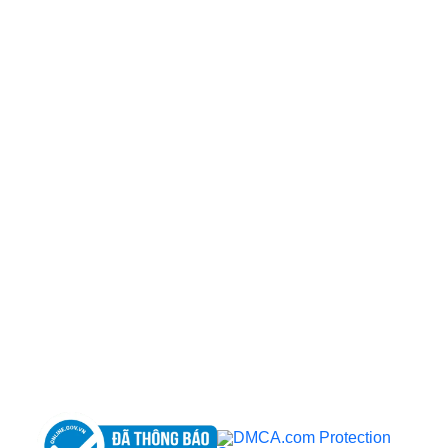
CÔNG TY TNHH BỆNH VIỆN JW HÀN QUỐC
50 Tôn Thất Tùng, Phường Bến Thành, TP.HCM
0968681111
-
0964845399
-
0936105764
cskh.benhvienjw@gmail.com
MST: 3602494834 do sở kế hoạch và đầu tư
TP.HCM cấp ngày 10/05/2011
DỊCH VỤ NỔI BẬT
➤
Phẫu thuật thẩm mỹ
➤
Răng hàm mặt
➤
Trẻ hóa & điều trị da