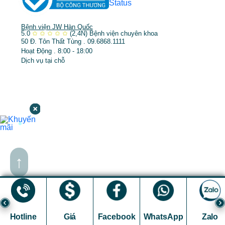
Bệnh viện JW Hàn Quốc
5.0
✩
✩
✩
✩
✩
(2,4N)
Bệnh viện chuyên khoa
50 Đ. Tôn Thất Tùng . 09.6868.1111
Hoạt Động . 8:00 - 18:00
Dịch vụ tại chỗ
↑
Hotline
Giá
Facebook
WhatsApp
Zalo