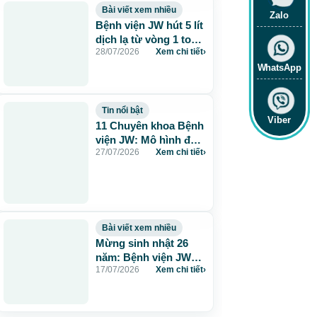
Bài viết xem nhiều
Zalo
Bệnh viện JW hút 5 lít
dịch lạ từ vòng 1 to
28/07/2026
Xem chi tiết
›
115cm do tiêm mỡ
nhân tạo
WhatsApp
Tin nổi bật
Viber
11 Chuyên khoa Bệnh
viện JW: Mô hình đa
27/07/2026
Xem chi tiết
›
khoa chuẩn Hàn chăm
sóc sức khỏe toàn
diện
Bài viết xem nhiều
Mừng sinh nhật 26
năm: Bệnh viện JW
17/07/2026
Xem chi tiết
›
tặng 260 suất thẩm
mỹ 0 đồng