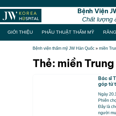
Bệnh Viện J
Chất lượng 
GIỚI THIỆU
PHẪU THUẬT THẨM MỸ
RĂNG
Bệnh viện thẩm mỹ JW Hàn Quốc
»
miền Tru
Thẻ:
miền Trung 
Bác sĩ 
góp từ 
Ngày 20.
Phiên ch
Đây là ch
người mua