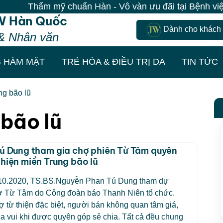
Thẩm mỹ chuẩn Hàn - Vô vàn ưu đãi tại Bệnh viện J
W Hàn Quốc
Dành cho khách
& Nhân văn
 HÀM MẶT
TRẺ HÓA & ĐIỀU TRỊ DA
TIN TỨC
ng bão lũ
bão lũ
Tú Dung tham gia chợ phiên Từ Tâm quyên
thiện miền Trung bão lũ
10.2020, TS.BS.Nguyễn Phan Tú Dung tham dự
ợ Từ Tâm do Công đoàn báo Thanh Niên tổ chức.
ợ từ thiện đặc biệt, người bán không quan tâm giá,
 vui khi được quyên góp sẻ chia. Tất cả đều chung