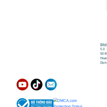
DỊCH VỤ NỔI BẬT
Bệnh
5.0
➤
Phẫu thuật thẩm mỹ
50 Đ
Hoạt
➤
Răng hàm mặt
Dịch
➤
Trẻ hóa & điều trị da