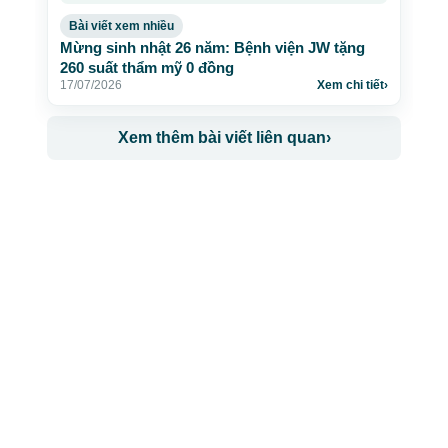
Bài viết xem nhiều
Mừng sinh nhật 26 năm: Bệnh viện JW tặng
260 suất thẩm mỹ 0 đồng
17/07/2026
Xem chi tiết
›
Xem thêm bài viết liên quan
›
CÔNG TY TNHH BỆNH VIỆN JW HÀN QUỐC
50 Tôn Thất Tùng, Phường Bến Thành, TP.HCM
0968681111
-
0964845399
-
0936105764
cskh.benhvienjw@gmail.com
MST: 3602494834 do sở kế hoạch và đầu tư
TP.HCM cấp ngày 10/05/2011