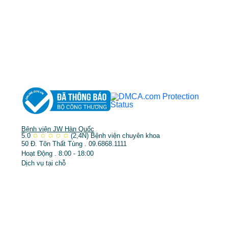
DỊCH VỤ NỔI BẬT
➤
Phẫu thuật thẩm mỹ
➤
Răng hàm mặt
➤
Trẻ hóa & điều trị da
Bệnh viện JW Hàn Quốc
5.0
✩
✩
✩
✩
✩
(2,4N)
Bệnh viện chuyên khoa
50 Đ. Tôn Thất Tùng . 09.6868.1111
Hoạt Động . 8:00 - 18:00
Dịch vụ tại chỗ