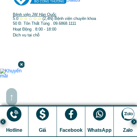
Bệnh viện JW Hàn Quốc
5.0
✩
✩
✩
✩
✩
(2,4N)
Bệnh viện chuyên khoa
50 Đ. Tôn Thất Tùng . 09.6868.1111
Hoạt Động . 8:00 - 18:00
Dịch vụ tại chỗ
↑
Hotline
Giá
Facebook
WhatsApp
Zalo