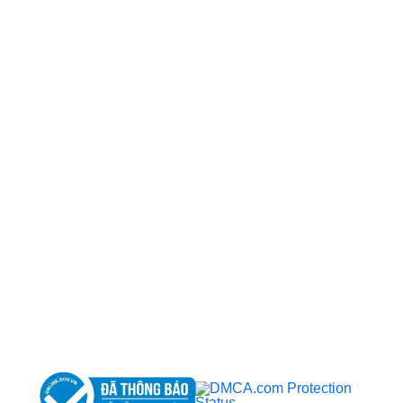
CÔNG TY TNHH BỆNH VIỆN JW HÀN QUỐC
50 Tôn Thất Tùng, Phường Bến Thành, TP.HCM
0968681111
-
0964845399
-
0936105764
cskh.benhvienjw@gmail.com
MST: 3602494834 do sở kế hoạch và đầu tư
TP.HCM cấp ngày 10/05/2011
DỊCH VỤ NỔI BẬT
➤
Phẫu thuật thẩm mỹ
➤
Răng hàm mặt
➤
Trẻ hóa & điều trị da