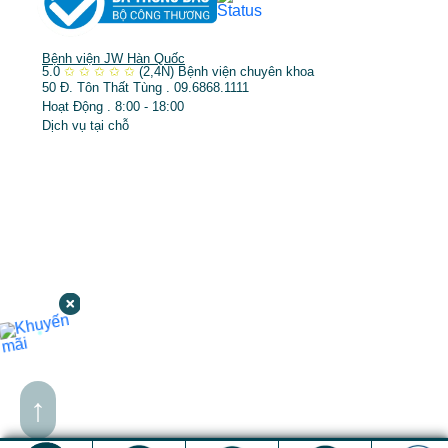
Bệnh viện JW Hàn Quốc
5.0
✩
✩
✩
✩
✩
(2,4N)
Bệnh viện chuyên khoa
50 Đ. Tôn Thất Tùng . 09.6868.1111
Hoạt Động . 8:00 - 18:00
Dịch vụ tại chỗ
↑