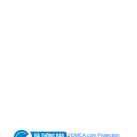
CÔNG TY TNHH BỆNH VIỆN JW HÀN QUỐC
50 Tôn Thất Tùng, Phường Bến Thành, TP.HCM
0968681111
-
0964845399
-
0936105764
cskh.benhvienjw@gmail.com
MST: 3602494834 do sở kế hoạch và đầu tư
TP.HCM cấp ngày 10/05/2011
DỊCH VỤ NỔI BẬT
➤
Phẫu thuật thẩm mỹ
➤
Răng hàm mặt
➤
Trẻ hóa & điều trị da