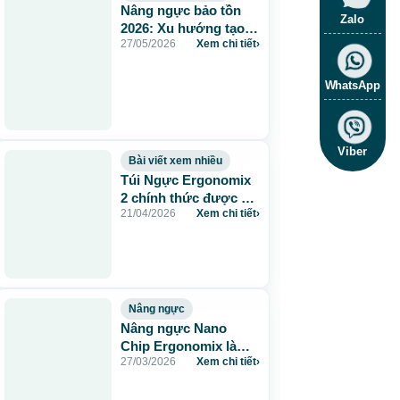
Nâng ngực bảo tồn
Zalo
2026: Xu hướng tạo
27/05/2026
Xem chi tiết
›
hình ngực được cập
nhật tại Beauty
Through Science
WhatsApp
Viber
Bài viết xem nhiều
Túi Ngực Ergonomix
2 chính thức được ra
21/04/2026
Xem chi tiết
›
mắt – Xu Hướng
Nâng Ngực 2026
Nâng ngực
Nâng ngực Nano
Chip Ergonomix là
27/03/2026
Xem chi tiết
›
gì? Chi tiết & quy
trình tại Bệnh viện JW