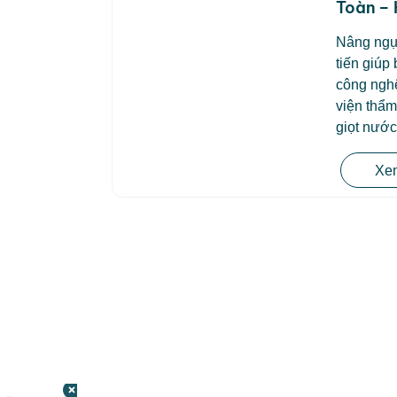
Toàn – 
Nâng ngự
tiến giúp
công ngh
viện thẩ
giọt nước
Xem
CÔNG TY TNHH BỆNH VIỆN JW HÀN
QUỐC
50 Tôn Thất Tùng, Phường Bến Thành,
TP.HCM
0968681111
-
0964845399
-
0936105764