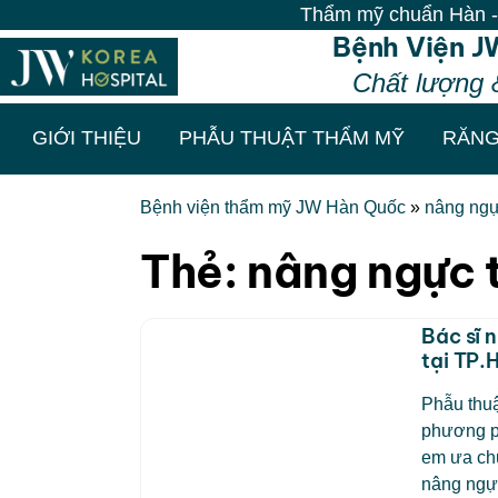
Thẩm mỹ chuẩn Hàn - Vô vàn
Bệnh Viện J
Chất lượng 
GIỚI THIỆU
PHẪU THUẬT THẨM MỸ
RĂNG
Bệnh viện thẩm mỹ JW Hàn Quốc
»
nâng ngự
Thẻ:
nâng ngực t
Bác sĩ 
tại TP
Phẫu thuậ
phương p
em ưa chu
nâng ngực