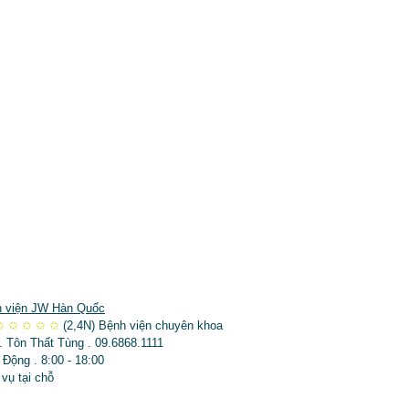
 viện JW Hàn Quốc
✩
✩
✩
✩
✩
(2,4N)
Bệnh viện chuyên khoa
. Tôn Thất Tùng . 09.6868.1111
 Động . 8:00 - 18:00
 vụ tại chỗ