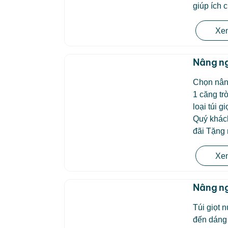
giúp ích 
Xem
Nâng ng
Chọn nân
1 căng tr
loại túi 
Quý khác
đãi Tặng
Xem
Nâng ng
Túi giọt 
đến dáng 