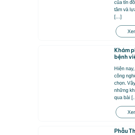
của tín đ
tâm và lự
[…]
Xem
Khám ph
bệnh vi
Hiện nay
công ngh
chọn. Vậy
những khá
qua bài [
Xem
Phẫu Th