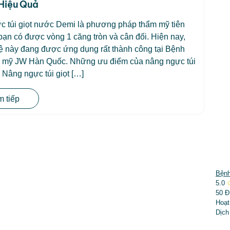
Hiệu Quả
c túi giọt nước Demi là phương pháp thẩm mỹ tiên
 bạn có được vòng 1 căng tròn và cân đối. Hiện nay,
ệ này đang được ứng dụng rất thành công tại Bệnh
m mỹ JW Hàn Quốc. Những ưu điểm của nâng ngực túi
 Nâng ngực túi giọt […]
 tiếp
DỊCH VỤ NỔI BẬT
Bệnh
5.0
➤
Phẫu thuật thẩm mỹ
50 Đ
Hoạt
➤
Răng hàm mặt
Dịch