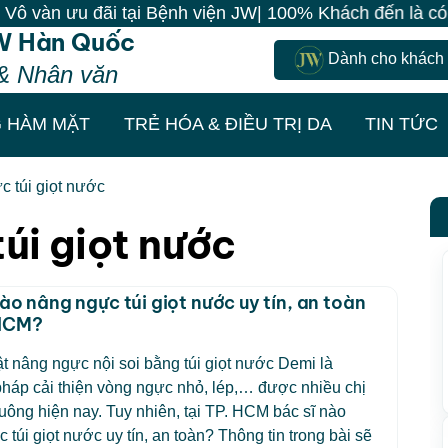
 ưu đãi tại Bệnh viện JW| 100% Khách đến là có quà - 
W Hàn Quốc
Dành cho khách
& Nhân văn
 HÀM MẶT
TRẺ HÓA & ĐIỀU TRỊ DA
TIN TỨC
c túi giọt nước
úi giọt nước
nào nâng ngực túi giọt nước uy tín, an toàn
.HCM?
t nâng ngực nội soi bằng túi giọt nước Demi là
háp cải thiện vòng ngực nhỏ, lép,… được nhiều chị
ông hiện nay. Tuy nhiên, tại TP. HCM bác sĩ nào
 túi giọt nước uy tín, an toàn? Thông tin trong bài sẽ