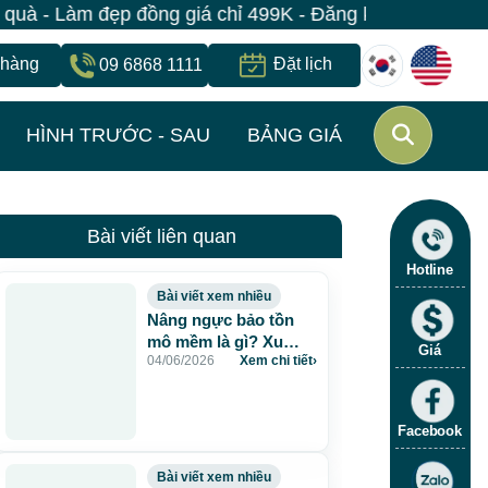
Làm đẹp đồng giá chỉ 499K - Đăng ký giữ suất ngay | B
 hàng
Đặt lịch
09 6868 1111
HÌNH TRƯỚC - SAU
BẢNG GIÁ
Bài viết liên quan
Hotline
Bài viết xem nhiều
Nâng ngực bảo tồn
mô mềm là gì? Xu
Giá
04/06/2026
Xem chi tiết
›
hướng nâng ngực tự
nhiên, an toàn và bền
vững
Facebook
Bài viết xem nhiều