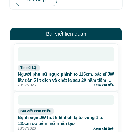
Bài viết liên quan
Tin nổi bật
Người phụ nữ ngực phình to 115cm, bác sĩ JW
lấy gần 5 lít dịch và chất lạ sau 20 năm tiêm mỡ
29/07/2026
Xem chi tiết
›
nhân tạo
Bài viết xem nhiều
Bệnh viện JW hút 5 lít dịch lạ từ vòng 1 to
115cm do tiêm mỡ nhân tạo
28/07/2026
Xem chi tiết
›