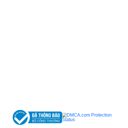
CÔNG TY TNHH BỆNH VIỆN JW HÀN QUỐC
50 Tôn Thất Tùng, Phường Bến Thành, TP.HCM
0968681111
-
0964845399
-
0936105764
cskh.benhvienjw@gmail.com
MST: 3602494834 do sở kế hoạch và đầu tư
TP.HCM cấp ngày 10/05/2011
DỊCH VỤ NỔI BẬT
➤
Phẫu thuật thẩm mỹ
➤
Răng hàm mặt
➤
Trẻ hóa & điều trị da