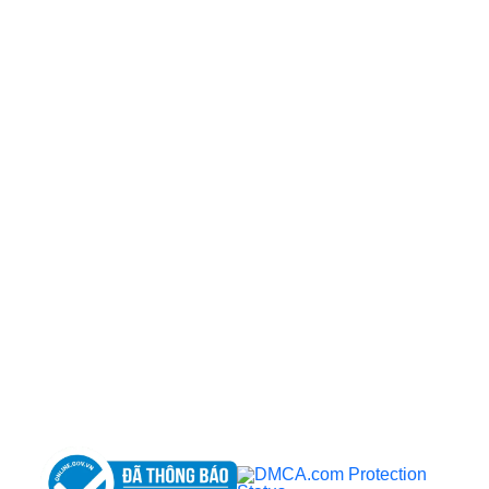
CÔNG TY TNHH BỆNH VIỆN JW HÀN QUỐC
50 Tôn Thất Tùng, Phường Bến Thành, TP.HCM
0968681111
-
0964845399
-
0936105764
cskh.benhvienjw@gmail.com
MST: 3602494834 do sở kế hoạch và đầu tư
TP.HCM cấp ngày 10/05/2011
DỊCH VỤ NỔI BẬT
➤
Phẫu thuật thẩm mỹ
➤
Răng hàm mặt
➤
Trẻ hóa & điều trị da