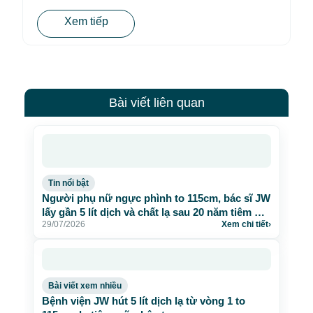
Xem tiếp
Bài viết liên quan
Tin nổi bật
Người phụ nữ ngực phình to 115cm, bác sĩ JW
lấy gần 5 lít dịch và chất lạ sau 20 năm tiêm mỡ
29/07/2026
Xem chi tiết
›
nhân tạo
Bài viết xem nhiều
Bệnh viện JW hút 5 lít dịch lạ từ vòng 1 to