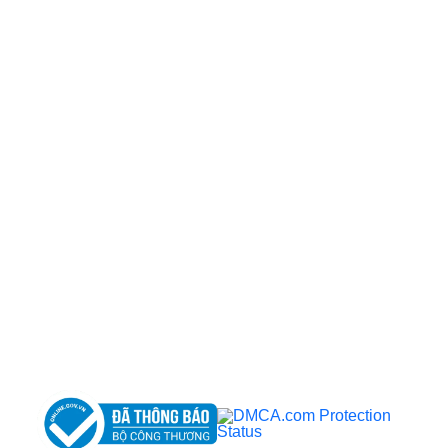
CÔNG TY TNHH BỆNH VIỆN JW HÀN QUỐC
50 Tôn Thất Tùng, Phường Bến Thành, TP.HCM
0968681111
-
0964845399
-
0936105764
cskh.benhvienjw@gmail.com
MST: 3602494834 do sở kế hoạch và đầu tư
TP.HCM cấp ngày 10/05/2011
DỊCH VỤ NỔI BẬT
➤
Phẫu thuật thẩm mỹ
➤
Răng hàm mặt
➤
Trẻ hóa & điều trị da