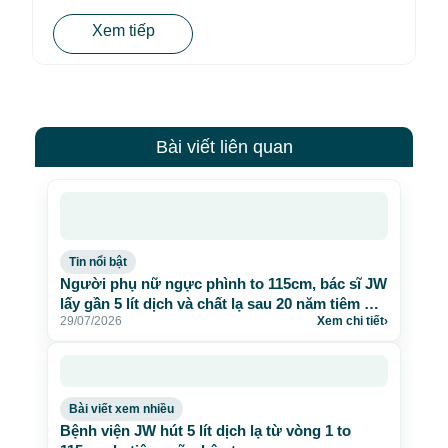
Xem tiếp
Bài viết liên quan
Tin nổi bật
Người phụ nữ ngực phình to 115cm, bác sĩ JW
lấy gần 5 lít dịch và chất lạ sau 20 năm tiêm mỡ
29/07/2026
Xem chi tiết
›
nhân tạo
Bài viết xem nhiều
Bệnh viện JW hút 5 lít dịch lạ từ vòng 1 to