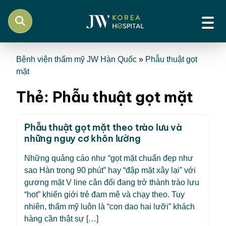
Bệnh viện thẩm mỹ JW Hàn Quốc
»
Phẫu thuật gọt
mặt
Thẻ:
Phẫu thuật gọt mặt
Phẫu thuật gọt mặt theo trào lưu và
những nguy cơ khôn lường
Những quảng cáo như “gọt mặt chuẩn đẹp như
sao Hàn trong 90 phút” hay “đập mặt xây lại” với
gương mặt V line cân đối đang trở thành trào lưu
“hot” khiến giới trẻ đam mê và chạy theo. Tuy
nhiên, thẩm mỹ luôn là “con dao hai lưỡi” khách
hàng cần thật sự […]