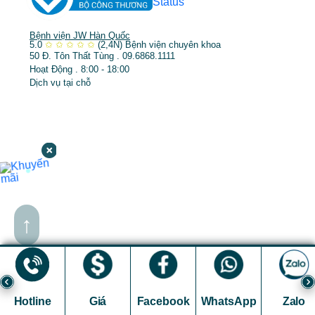
Bệnh viện JW Hàn Quốc
5.0
✩
✩
✩
✩
✩
(2,4N)
Bệnh viện chuyên khoa
50 Đ. Tôn Thất Tùng . 09.6868.1111
Hoạt Động . 8:00 - 18:00
Dịch vụ tại chỗ
↑
Hotline
Giá
Facebook
WhatsApp
Zalo