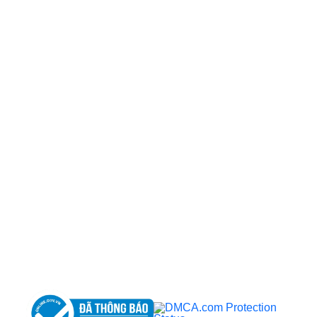
CÔNG TY TNHH BỆNH VIỆN JW HÀN QUỐC
50 Tôn Thất Tùng, Phường Bến Thành, TP.HCM
0968681111
-
0964845399
-
0936105764
cskh.benhvienjw@gmail.com
MST: 3602494834 do sở kế hoạch và đầu tư
TP.HCM cấp ngày 10/05/2011
DỊCH VỤ NỔI BẬT
➤
Phẫu thuật thẩm mỹ
➤
Răng hàm mặt
➤
Trẻ hóa & điều trị da