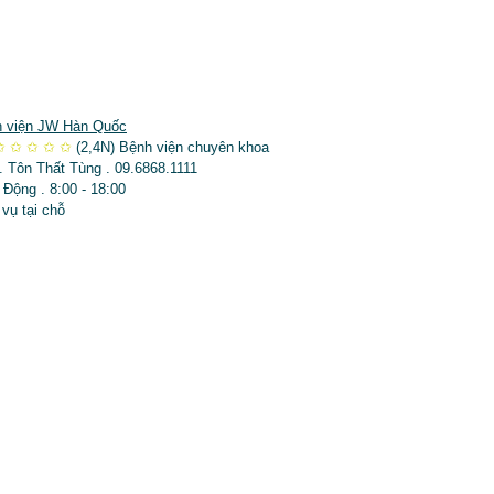
 viện JW Hàn Quốc
✩
✩
✩
✩
✩
(2,4N)
Bệnh viện chuyên khoa
. Tôn Thất Tùng . 09.6868.1111
 Động . 8:00 - 18:00
 vụ tại chỗ