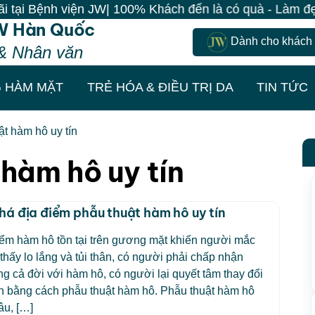
 Bệnh viện JW| 100% Khách đến là có quà - Làm đẹp đồn
W Hàn Quốc
Dành cho khách
& Nhân văn
 HÀM MẶT
TRẺ HÓA & ĐIỀU TRỊ DA
TIN TỨC
t hàm hô uy tín
hàm hô uy tín
á địa điểm phẫu thuật hàm hô uy tín
ểm hàm hô tồn tại trên gương mặt khiến người mắc
thấy lo lắng và tủi thân, có người phải chấp nhận
g cả đời với hàm hô, có người lại quyết tâm thay đổi
h bằng cách phẫu thuật hàm hô. Phẫu thuật hàm hô
âu, […]