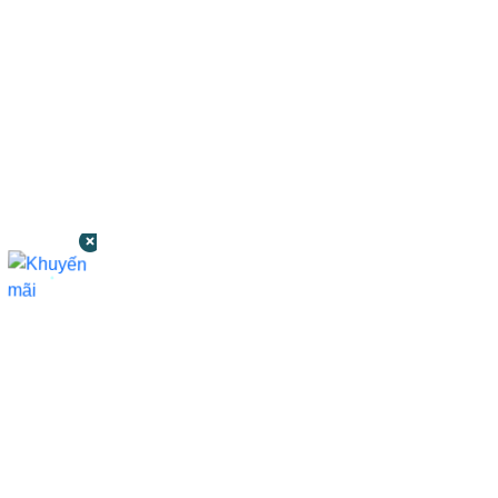
CÔNG TY TNHH BỆNH VIỆN JW HÀN
QUỐC
50 Tôn Thất Tùng, Phường Bến Thành,
TP.HCM
0968681111
-
0964845399
-
0936105764
cskh.benhvienjw@gmail.com
MST: 3602494834 do sở kế hoạch và đầu tư
TP.HCM cấp ngày 10/05/2011