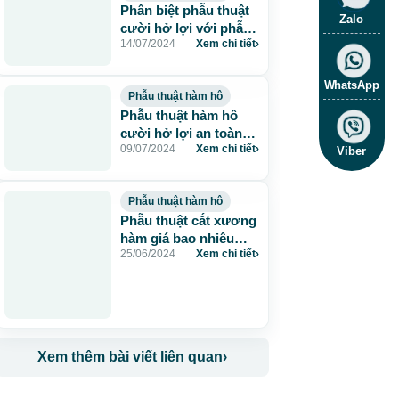
Phân biệt phẫu thuật
Zalo
cười hở lợi với phẫu
14/07/2024
Xem chi tiết
›
thuật hàm hô
WhatsApp
Phẫu thuật hàm hô
Phẫu thuật hàm hô
cười hở lợi an toàn
09/07/2024
Xem chi tiết
›
nhất TP.HCM
Viber
Phẫu thuật hàm hô
Phẫu thuật cắt xương
hàm giá bao nhiêu
25/06/2024
Xem chi tiết
›
tiền? Bảng giá phẫu
thuật hàm mặt mới
nhất 2024
Xem thêm bài viết liên quan
›