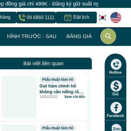
g giá chỉ 499K - Đăng ký giữ suất ngay | Bệnh viện J
 hàng
Đặt lịch
09 6868 1111
HÌNH TRƯỚC - SAU
BẢNG GIÁ
Bài viết liên quan
Hotline
Phẫu thuật hàm hô
Gọt hàm chỉnh hô
không cần niềng răng
Giá
19/02/2025
Xem chi tiết
›
– Duy nhất 1 lần hiệu
quả vĩnh viễn
Facebook
Phẫu thuật hàm hô