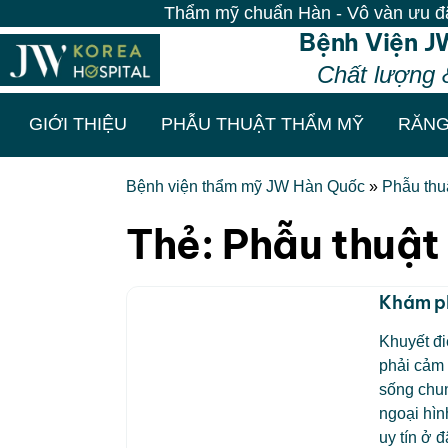
Thẩm mỹ chuẩn Hàn - Vô vàn ưu đãi tại
Bệnh Viện J
Chất lượng 
GIỚI THIỆU
PHẪU THUẬT THẨM MỸ
RĂNG
Bệnh viện thẩm mỹ JW Hàn Quốc
»
Phẫu thuậ
Thẻ:
Phẫu thuật 
Khám ph
Khuyết đi
phải cảm 
sống chun
ngoại hìn
uy tín ở đ