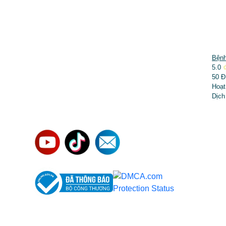
DỊCH VỤ NỔI BẬT
Bệnh
5.0
➤
Phẫu thuật thẩm mỹ
50 Đ
Hoạt
➤
Răng hàm mặt
Dịch
➤
Trẻ hóa & điều trị da