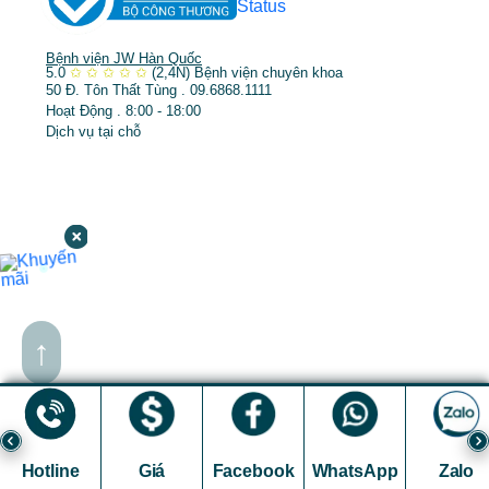
Bệnh viện JW Hàn Quốc
5.0
✩
✩
✩
✩
✩
(2,4N)
Bệnh viện chuyên khoa
50 Đ. Tôn Thất Tùng . 09.6868.1111
Hoạt Động . 8:00 - 18:00
Dịch vụ tại chỗ
↑
Hotline
Giá
Facebook
WhatsApp
Zalo