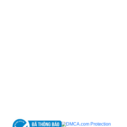
CÔNG TY TNHH BỆNH VIỆN JW HÀN QUỐC
50 Tôn Thất Tùng, Phường Bến Thành, TP.HCM
0968681111
-
0964845399
-
0936105764
cskh.benhvienjw@gmail.com
MST: 3602494834 do sở kế hoạch và đầu tư
TP.HCM cấp ngày 10/05/2011
DỊCH VỤ NỔI BẬT
➤
Phẫu thuật thẩm mỹ
➤
Răng hàm mặt
➤
Trẻ hóa & điều trị da