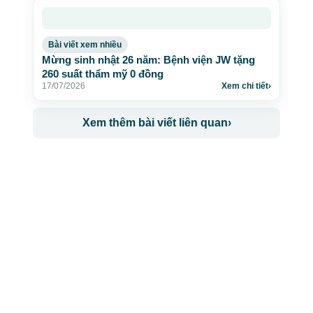
Bài viết xem nhiều
Mừng sinh nhật 26 năm: Bệnh viện JW tặng
260 suất thẩm mỹ 0 đồng
17/07/2026
Xem chi tiết
›
Xem thêm bài viết liên quan
›
CÔNG TY TNHH BỆNH VIỆN JW HÀN QUỐC
50 Tôn Thất Tùng, Phường Bến Thành, TP.HCM
0968681111
-
0964845399
-
0936105764
cskh.benhvienjw@gmail.com
MST: 3602494834 do sở kế hoạch và đầu tư