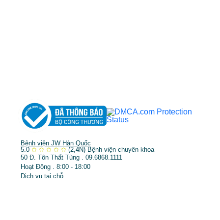
TP.HCM cấp ngày 10/05/2011
DỊCH VỤ NỔI BẬT
➤
Phẫu thuật thẩm mỹ
➤
Răng hàm mặt
➤
Trẻ hóa & điều trị da
Bệnh viện JW Hàn Quốc
5.0
✩
✩
✩
✩
✩
(2,4N)
Bệnh viện chuyên khoa
50 Đ. Tôn Thất Tùng . 09.6868.1111
Hoạt Động . 8:00 - 18:00
Dịch vụ tại chỗ