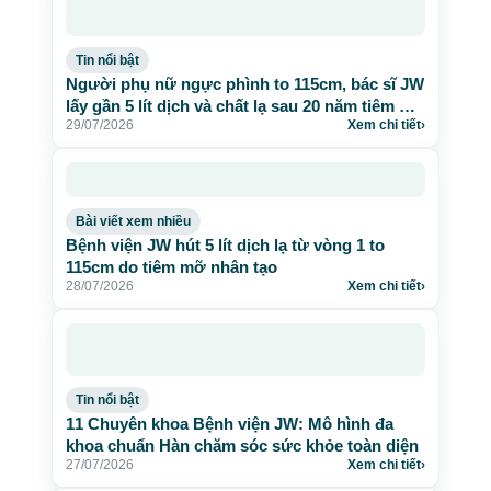
Tin nổi bật
Người phụ nữ ngực phình to 115cm, bác sĩ JW
lấy gần 5 lít dịch và chất lạ sau 20 năm tiêm mỡ
29/07/2026
Xem chi tiết
›
nhân tạo
Bài viết xem nhiều
Bệnh viện JW hút 5 lít dịch lạ từ vòng 1 to
115cm do tiêm mỡ nhân tạo
28/07/2026
Xem chi tiết
›
Tin nổi bật
11 Chuyên khoa Bệnh viện JW: Mô hình đa
khoa chuẩn Hàn chăm sóc sức khỏe toàn diện
27/07/2026
Xem chi tiết
›