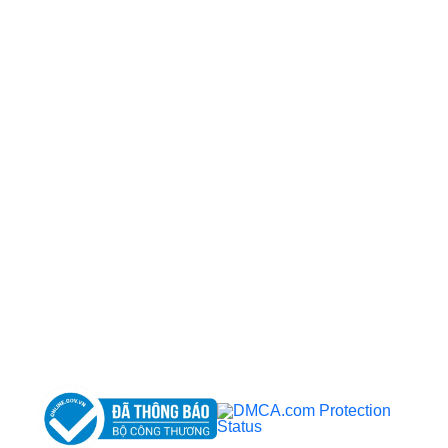
CÔNG TY TNHH BỆNH VIỆN JW HÀN QUỐC
50 Tôn Thất Tùng, Phường Bến Thành, TP.HCM
0968681111
-
0964845399
-
0936105764
cskh.benhvienjw@gmail.com
MST: 3602494834 do sở kế hoạch và đầu tư
TP.HCM cấp ngày 10/05/2011
DỊCH VỤ NỔI BẬT
➤
Phẫu thuật thẩm mỹ
➤
Răng hàm mặt
➤
Trẻ hóa & điều trị da