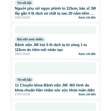
Tin nổi bật
Người phụ nữ ngực phình to 115cm, bác sĩ JW
lấy gần 5 lít dịch và chất lạ sau 20 năm tiêm mỡ
29/07/2026
Xem chi tiết
›
nhân tạo
Bài viết xem nhiều
Bệnh viện JW hút 5 lít dịch lạ từ vòng 1 to
115cm do tiêm mỡ nhân tạo
28/07/2026
Xem chi tiết
›
Tin nổi bật
11 Chuyên khoa Bệnh viện JW: Mô hình đa
khoa chuẩn Hàn chăm sóc sức khỏe toàn diện
27/07/2026
Xem chi tiết
›