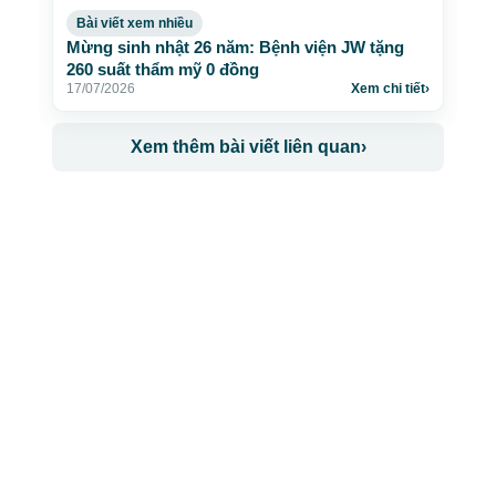
Bài viết xem nhiều
Mừng sinh nhật 26 năm: Bệnh viện JW tặng
260 suất thẩm mỹ 0 đồng
17/07/2026
Xem chi tiết
›
Xem thêm bài viết liên quan
›
CÔNG TY TNHH BỆNH VIỆN JW HÀN QUỐC
50 Tôn Thất Tùng, Phường Bến Thành, TP.HCM
0968681111
-
0964845399
-
0936105764
cskh.benhvienjw@gmail.com
MST: 3602494834 do sở kế hoạch và đầu tư
TP.HCM cấp ngày 10/05/2011