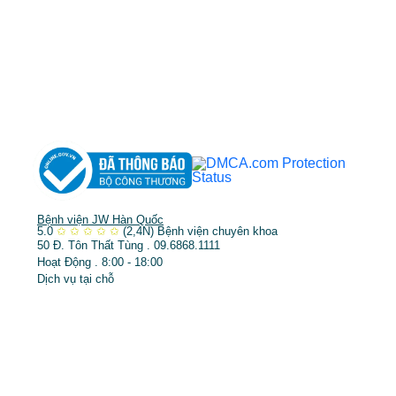
DỊCH VỤ NỔI BẬT
➤
Phẫu thuật thẩm mỹ
➤
Răng hàm mặt
➤
Trẻ hóa & điều trị da
Bệnh viện JW Hàn Quốc
5.0
✩
✩
✩
✩
✩
(2,4N)
Bệnh viện chuyên khoa
50 Đ. Tôn Thất Tùng . 09.6868.1111
Hoạt Động . 8:00 - 18:00
Dịch vụ tại chỗ