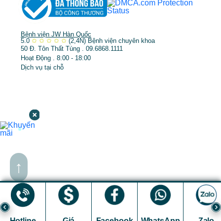
Bệnh viện JW Hàn Quốc
5.0
✩
✩
✩
✩
✩
(2,4N)
Bệnh viện chuyên khoa
50 Đ. Tôn Thất Tùng . 09.6868.1111
Hoạt Động . 8:00 - 18:00
Dịch vụ tại chỗ
↑
Hotline
Giá
Facebook
WhatsApp
Zalo