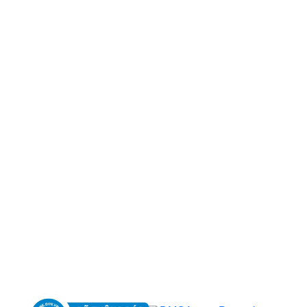
CÔNG TY TNHH BỆNH VIỆN JW HÀN QUỐC
50 Tôn Thất Tùng, Phường Bến Thành, TP.HCM
0968681111
-
0964845399
-
0936105764
cskh.benhvienjw@gmail.com
MST: 3602494834 do sở kế hoạch và đầu tư
TP.HCM cấp ngày 10/05/2011
DỊCH VỤ NỔI BẬT
➤
Phẫu thuật thẩm mỹ
➤
Răng hàm mặt
➤
Trẻ hóa & điều trị da