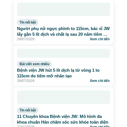
Tin nổi bật
Người phụ nữ ngực phình to 115cm, bác sĩ JW
lấy gần 5 lít dịch và chất lạ sau 20 năm tiêm mỡ
29/07/2026
Xem chi tiết
›
nhân tạo
Bài viết xem nhiều
Bệnh viện JW hút 5 lít dịch lạ từ vòng 1 to
115cm do tiêm mỡ nhân tạo
28/07/2026
Xem chi tiết
›
Tin nổi bật
11 Chuyên khoa Bệnh viện JW: Mô hình đa
khoa chuẩn Hàn chăm sóc sức khỏe toàn diện
27/07/2026
Xem chi tiết
›