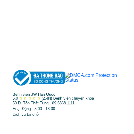
MST: 3602494834 do sở kế hoạch và đầu tư
TP.HCM cấp ngày 10/05/2011
DỊCH VỤ NỔI BẬT
➤
Phẫu thuật thẩm mỹ
➤
Răng hàm mặt
➤
Trẻ hóa & điều trị da
Bệnh viện JW Hàn Quốc
5.0
✩
✩
✩
✩
✩
(2,4N)
Bệnh viện chuyên khoa
50 Đ. Tôn Thất Tùng . 09.6868.1111
Hoạt Động . 8:00 - 18:00
Dịch vụ tại chỗ