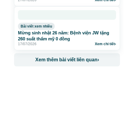
Bài viết xem nhiều
Mừng sinh nhật 26 năm: Bệnh viện JW tặng
260 suất thẩm mỹ 0 đồng
17/07/2026
Xem chi tiết
›
Xem thêm bài viết liên quan
›
CÔNG TY TNHH BỆNH VIỆN JW HÀN QUỐC
50 Tôn Thất Tùng, Phường Bến Thành, TP.HCM
0968681111
-
0964845399
-
0936105764
cskh.benhvienjw@gmail.com