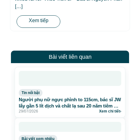
[…]
Xem tiếp
Bài viết liên quan
Tin nổi bật
Người phụ nữ ngực phình to 115cm, bác sĩ JW
lấy gần 5 lít dịch và chất lạ sau 20 năm tiêm mỡ
29/07/2026
Xem chi tiết
›
nhân tạo
Bài viết xem nhiều