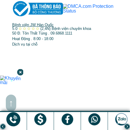
Bệnh viện JW Hàn Quốc
5.0
✩
✩
✩
✩
✩
(2,4N)
Bệnh viện chuyên khoa
50 Đ. Tôn Thất Tùng . 09.6868.1111
Hoạt Động . 8:00 - 18:00
Dịch vụ tại chỗ
↑