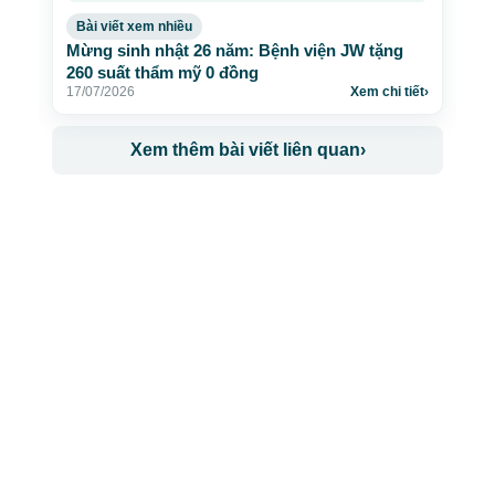
Bài viết xem nhiều
Mừng sinh nhật 26 năm: Bệnh viện JW tặng
260 suất thẩm mỹ 0 đồng
17/07/2026
Xem chi tiết
›
Xem thêm bài viết liên quan
›
CÔNG TY TNHH BỆNH VIỆN JW HÀN QUỐC
50 Tôn Thất Tùng, Phường Bến Thành, TP.HCM
0968681111
-
0964845399
-
0936105764
cskh.benhvienjw@gmail.com
MST: 3602494834 do sở kế hoạch và đầu tư
TP.HCM cấp ngày 10/05/2011