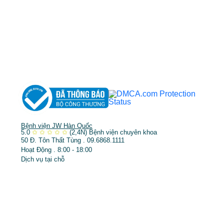
DỊCH VỤ NỔI BẬT
➤
Phẫu thuật thẩm mỹ
➤
Răng hàm mặt
➤
Trẻ hóa & điều trị da
Bệnh viện JW Hàn Quốc
5.0
✩
✩
✩
✩
✩
(2,4N)
Bệnh viện chuyên khoa
50 Đ. Tôn Thất Tùng . 09.6868.1111
Hoạt Động . 8:00 - 18:00
Dịch vụ tại chỗ