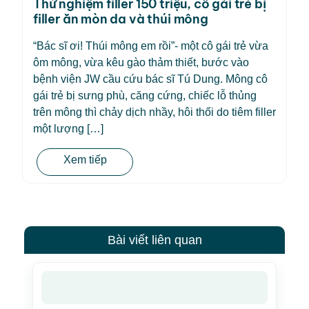
Thử nghiệm filler 150 triệu, cô gái trẻ bị
filler ăn mòn da và thúi mông
“Bác sĩ ơi! Thúi mông em rồi”- một cô gái trẻ vừa
ôm mông, vừa kêu gào thảm thiết, bước vào
bệnh viện JW cầu cứu bác sĩ Tú Dung. Mông cô
gái trẻ bị sưng phù, căng cứng, chiếc lỗ thủng
trên mông thì chảy dịch nhầy, hôi thối do tiêm filler
một lượng […]
Xem tiếp
Bài viết liên quan