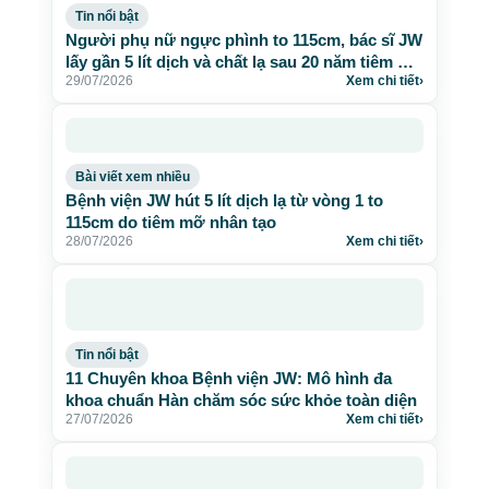
Tin nổi bật
Người phụ nữ ngực phình to 115cm, bác sĩ JW
lấy gần 5 lít dịch và chất lạ sau 20 năm tiêm mỡ
29/07/2026
Xem chi tiết
›
nhân tạo
Bài viết xem nhiều
Bệnh viện JW hút 5 lít dịch lạ từ vòng 1 to
115cm do tiêm mỡ nhân tạo
28/07/2026
Xem chi tiết
›
Tin nổi bật
11 Chuyên khoa Bệnh viện JW: Mô hình đa
khoa chuẩn Hàn chăm sóc sức khỏe toàn diện
27/07/2026
Xem chi tiết
›