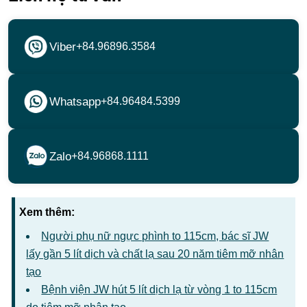
Viber
+84.96896.3584
Whatsapp
+84.96484.5399
Zalo
+84.96868.1111
Xem thêm:
Người phụ nữ ngực phình to 115cm, bác sĩ JW
lấy gần 5 lít dịch và chất lạ sau 20 năm tiêm mỡ nhân
tạo
Bệnh viện JW hút 5 lít dịch lạ từ vòng 1 to 115cm