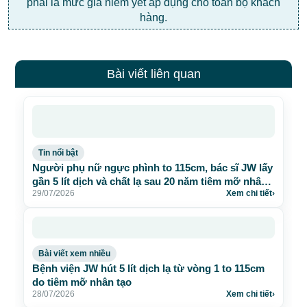
phải là mức giá niêm yết áp dụng cho toàn bộ khách
hàng.
Bài viết liên quan
Tin nổi bật
Người phụ nữ ngực phình to 115cm, bác sĩ JW lấy
gần 5 lít dịch và chất lạ sau 20 năm tiêm mỡ nhân
29/07/2026
Xem chi tiết
›
tạo
Bài viết xem nhiều
Bệnh viện JW hút 5 lít dịch lạ từ vòng 1 to 115cm
do tiêm mỡ nhân tạo
28/07/2026
Xem chi tiết
›