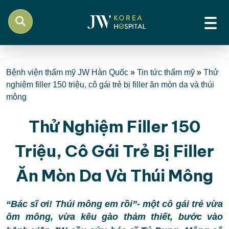
Bệnh viện thẩm mỹ JW Hàn Quốc
»
Tin tức thẩm mỹ
»
Thử
nghiệm filler 150 triệu, cô gái trẻ bị filler ăn mòn da và thúi
mông
Thử Nghiệm Filler 150
Triệu, Cô Gái Trẻ Bị Filler
Ăn Mòn Da Và Thúi Mông
“
Bác sĩ ơi! Thúi mông em rồi
”- một cô gái trẻ vừa
ôm mông, vừa kêu gào thảm thiết, bước vào