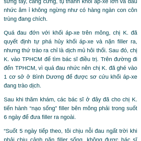
sưng tấy, căng cứng, tụ thành khối áp-xe lớn và đau
nhức âm ỉ không ngừng như có hàng ngàn con côn
trùng đang chích.
Quá đau đớn với khối áp-xe trên mông, chị K. đã
quyết định tự phá hủy khối áp-xe và nặn filler ra,
nhưng thứ trào ra chỉ là dịch mủ hôi thối. Sau đó, chị
K. vào TPHCM để tìm bác sĩ điều trị. Trên đường đi
đến TPHCM, vì quá đau nhức nên chị K. đã ghé vào
1 cơ sở ở Bình Dương để được sơ cứu khối áp-xe
đang trào dịch.
Sau khi thăm khám, các bác sĩ ở đây đã cho chị K.
tiến hành “nạo sống” filler bên mông phải trong suốt
6 ngày để đưa filler ra ngoài.
“Suốt 5 ngày tiếp theo, tôi chịu nỗi đau ngất trời khi
phải chịu cảnh nặn filler sống, không được bác sĩ