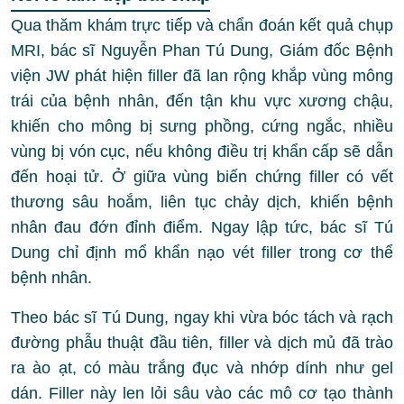
Qua thăm khám trực tiếp và chẩn đoán kết quả chụp
MRI, bác sĩ Nguyễn Phan Tú Dung, Giám đốc Bệnh
viện JW phát hiện filler đã lan rộng khắp vùng mông
trái của bệnh nhân, đến tận khu vực xương chậu,
khiến cho mông bị sưng phồng, cứng ngắc, nhiều
vùng bị vón cục, nếu không điều trị khẩn cấp sẽ dẫn
đến hoại tử. Ở giữa vùng biến chứng filler có vết
thương sâu hoắm, liên tục chảy dịch, khiến bệnh
nhân đau đớn đỉnh điểm. Ngay lập tức, bác sĩ Tú
Dung chỉ định mổ khẩn nạo vét filler trong cơ thể
bệnh nhân.
Theo bác sĩ Tú Dung, ngay khi vừa bóc tách và rạch
đường phẫu thuật đầu tiên, filler và dịch mủ đã trào
ra ào ạt, có màu trắng đục và nhớp dính như gel
dán. Filler này len lỏi sâu vào các mô cơ tạo thành