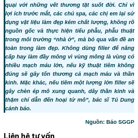
quại với những vết thương tật suốt đời. Chỉ vì
lợi ích trước mắt, các chủ spa, các chị em lại sử
dụng vật liệu làm đẹp kém chất lượng, không rõ
nguồn gốc và thực hiện tiểu phẫu, phẫu thuật
trong môi trường “nhà ở”, mà bỏ qua vấn đề an
toàn trong làm đẹp. Không dùng filler để nâng
cấp hay làm đầy mông vì vùng mông là vùng có
nhiều mạch máu lớn, nếu kỹ thuật tiêm không
đúng sẽ gây tổn thương cả mạch máu và thần
kinh. Mặc khác, nếu tiêm một lượng lớn filler sẽ
gây chèn ép mô xung quanh, dây thần kinh và
thậm chí dẫn đến hoại tử mô”, bác sĩ Tú Dung
cảnh báo.
Nguồn: Báo SGGP
Liên hệ tư vấn