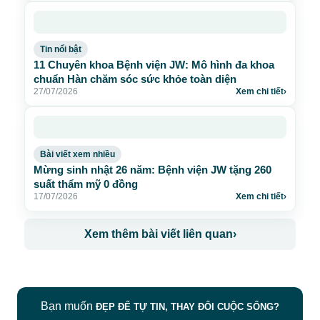
Tin nổi bật
11 Chuyên khoa Bệnh viện JW: Mô hình đa khoa
chuẩn Hàn chăm sóc sức khỏe toàn diện
27/07/2026
Xem chi tiết
›
Bài viết xem nhiều
Mừng sinh nhật 26 năm: Bệnh viện JW tặng 260
suất thẩm mỹ 0 đồng
17/07/2026
Xem chi tiết
›
Xem thêm bài viết liên quan
›
Bạn muốn
ĐẸP ĐỂ TỰ TIN, THAY ĐỔI CUỘC SỐNG?