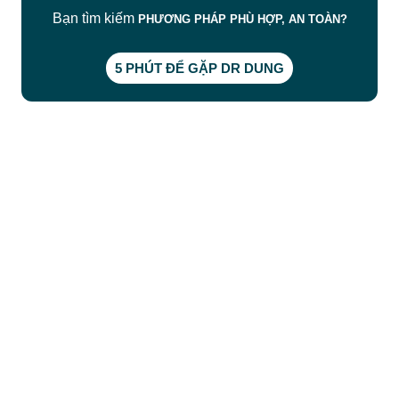
Bạn tìm kiếm
PHƯƠNG PHÁP PHÙ HỢP, AN TOÀN?
5 PHÚT ĐỂ GẶP DR DUNG
CÔNG TY TNHH BỆNH VIỆN JW HÀN QUỐC
50 Tôn Thất Tùng, Phường Bến Thành, TP.HCM
0968681111
-
0964845399
-
0936105764
cskh.benhvienjw@gmail.com
MST: 3602494834 do sở kế hoạch và đầu tư
TP.HCM cấp ngày 10/05/2011
DỊCH VỤ NỔI BẬT