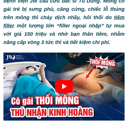
bệnh viện JW cầu cứu bác sĩ Tú Dung. M
ông cô
gái trẻ bị sưng phù, căng cứng, chiếc lỗ thủng
trên mông thì chảy dịch nhầy, hôi thối do
tiêm
filler
một lượng lớn “filler ngoại nhập” tự mua
với giá 150 triệu và nhờ bạn thân tiêm, nhằm
nâng cấp vòng 3 tức thì và tiết kiệm chi phí.