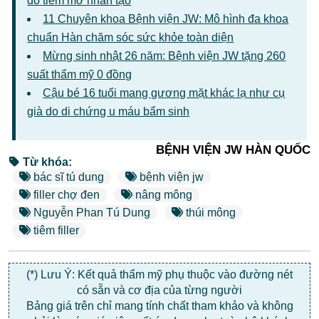
do tiêm mỡ nhân tạo
11 Chuyên khoa Bệnh viện JW: Mô hình đa khoa
chuẩn Hàn chăm sóc sức khỏe toàn diện
Mừng sinh nhật 26 năm: Bệnh viện JW tặng 260
suất thẩm mỹ 0 đồng
Cậu bé 16 tuổi mang gương mặt khác lạ như cụ
già do di chứng u máu bẩm sinh
BỆNH VIỆN JW HÀN QUỐC
Từ khóa:
bác sĩ tú dung
bệnh viện jw
filler chợ đen
nâng mông
Nguyễn Phan Tú Dung
thúi mông
tiêm filler
(*) Lưu Ý: Kết quả thẩm mỹ phụ thuộc vào đường nét
có sẵn và cơ địa của từng người
Bảng giá trên chỉ mang tính chất tham khảo và không