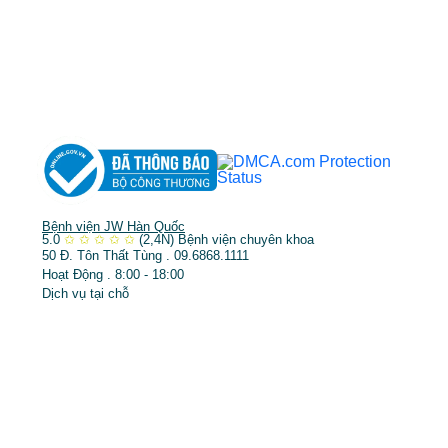
➤
Phẫu thuật thẩm mỹ
➤
Răng hàm mặt
➤
Trẻ hóa & điều trị da
Bệnh viện JW Hàn Quốc
5.0
✩
✩
✩
✩
✩
(2,4N)
Bệnh viện chuyên khoa
50 Đ. Tôn Thất Tùng . 09.6868.1111
Hoạt Động . 8:00 - 18:00
Dịch vụ tại chỗ