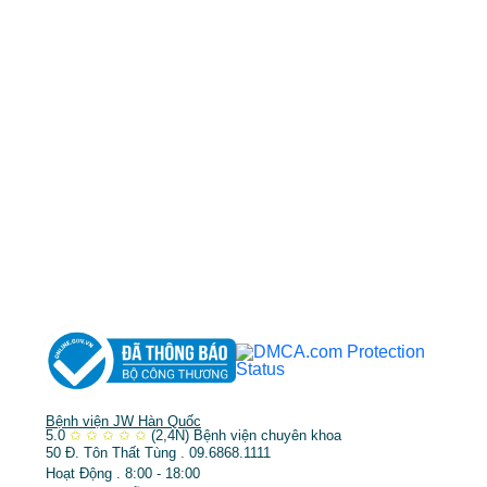
0968681111
-
0964845399
-
0936105764
cskh.benhvienjw@gmail.com
MST: 3602494834 do sở kế hoạch và đầu tư
TP.HCM cấp ngày 10/05/2011
DỊCH VỤ NỔI BẬT
➤
Phẫu thuật thẩm mỹ
➤
Răng hàm mặt
➤
Trẻ hóa & điều trị da
Bệnh viện JW Hàn Quốc
5.0
✩
✩
✩
✩
✩
(2,4N)
Bệnh viện chuyên khoa
50 Đ. Tôn Thất Tùng . 09.6868.1111
Hoạt Động . 8:00 - 18:00