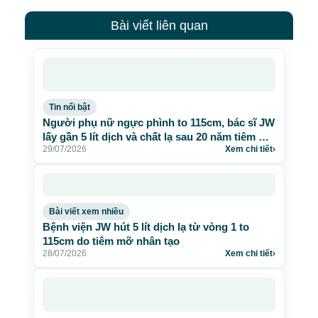
Bài viết liên quan
Tin nổi bật
Người phụ nữ ngực phình to 115cm, bác sĩ JW
lấy gần 5 lít dịch và chất lạ sau 20 năm tiêm mỡ
29/07/2026
Xem chi tiết
›
nhân tạo
Bài viết xem nhiều
Bệnh viện JW hút 5 lít dịch lạ từ vòng 1 to
115cm do tiêm mỡ nhân tạo
28/07/2026
Xem chi tiết
›