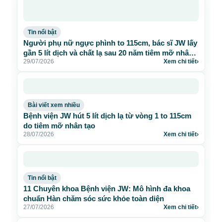
Tin nổi bật
Người phụ nữ ngực phình to 115cm, bác sĩ JW lấy
gần 5 lít dịch và chất lạ sau 20 năm tiêm mỡ nhân
29/07/2026
Xem chi tiết
›
tạo
Bài viết xem nhiều
Bệnh viện JW hút 5 lít dịch lạ từ vòng 1 to 115cm
do tiêm mỡ nhân tạo
28/07/2026
Xem chi tiết
›
Tin nổi bật
11 Chuyên khoa Bệnh viện JW: Mô hình đa khoa
chuẩn Hàn chăm sóc sức khỏe toàn diện
27/07/2026
Xem chi tiết
›