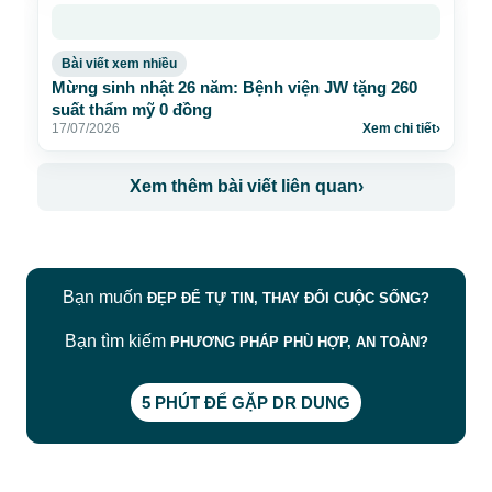
Bài viết xem nhiều
Mừng sinh nhật 26 năm: Bệnh viện JW tặng 260
suất thẩm mỹ 0 đồng
17/07/2026
Xem chi tiết
›
Xem thêm bài viết liên quan
›
Bạn muốn
ĐẸP ĐỂ TỰ TIN, THAY ĐỔI CUỘC SỐNG?
Bạn tìm kiếm
PHƯƠNG PHÁP PHÙ HỢP, AN TOÀN?
5 PHÚT ĐỂ GẶP DR DUNG