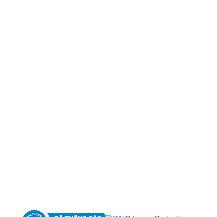
CÔNG TY TNHH BỆNH VIỆN JW HÀN QUỐC
50 Tôn Thất Tùng, Phường Bến Thành, TP.HCM
0968681111
-
0964845399
-
0936105764
cskh.benhvienjw@gmail.com
MST: 3602494834 do sở kế hoạch và đầu tư
TP.HCM cấp ngày 10/05/2011
DỊCH VỤ NỔI BẬT
➤
Phẫu thuật thẩm mỹ
➤
Răng hàm mặt
➤
Trẻ hóa & điều trị da