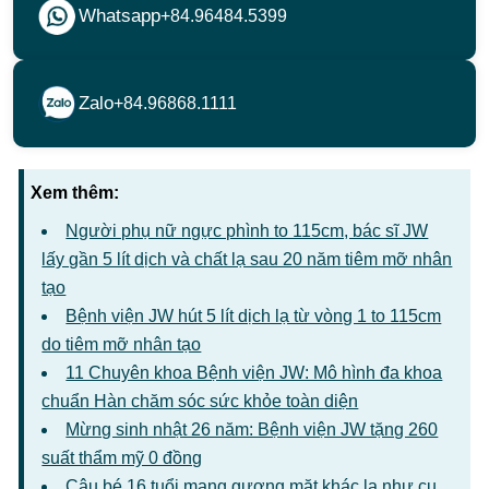
Whatsapp
+84.96484.5399
Zalo
+84.96868.1111
Xem thêm:
Người phụ nữ ngực phình to 115cm, bác sĩ JW
lấy gần 5 lít dịch và chất lạ sau 20 năm tiêm mỡ nhân
tạo
Bệnh viện JW hút 5 lít dịch lạ từ vòng 1 to 115cm
do tiêm mỡ nhân tạo
11 Chuyên khoa Bệnh viện JW: Mô hình đa khoa
chuẩn Hàn chăm sóc sức khỏe toàn diện
Mừng sinh nhật 26 năm: Bệnh viện JW tặng 260
suất thẩm mỹ 0 đồng
Cậu bé 16 tuổi mang gương mặt khác lạ như cụ