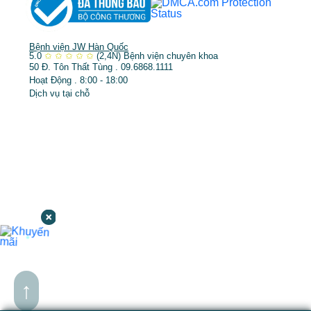
Bệnh viện JW Hàn Quốc
5.0
✩
✩
✩
✩
✩
(2,4N)
Bệnh viện chuyên khoa
50 Đ. Tôn Thất Tùng . 09.6868.1111
Hoạt Động . 8:00 - 18:00
Dịch vụ tại chỗ
↑