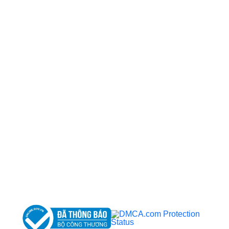
CÔNG TY TNHH BỆNH VIỆN JW HÀN QUỐC
50 Tôn Thất Tùng, Phường Bến Thành, TP.HCM
0968681111
-
0964845399
-
0936105764
cskh.benhvienjw@gmail.com
MST: 3602494834 do sở kế hoạch và đầu tư
TP.HCM cấp ngày 10/05/2011
DỊCH VỤ NỔI BẬT
➤
Phẫu thuật thẩm mỹ
➤
Răng hàm mặt
➤
Trẻ hóa & điều trị da